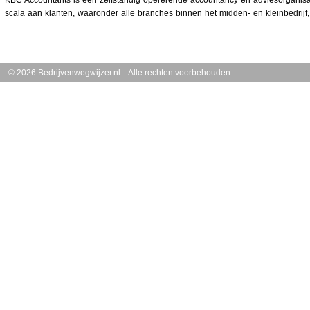
KBC Accountants is een zelfstandig opererende accountancy en adviesorganis
scala aan klanten, waaronder alle branches binnen het midden- en kleinbedrijf, 
© 2026 Bedrijvenwegwijzer.nl Alle rechten voorbehouden.