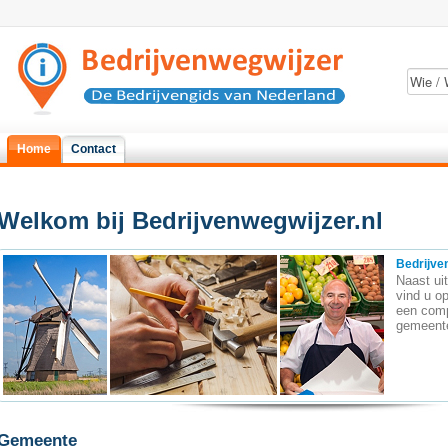
Home
Contact
Welkom bij Bedrijvenwegwijzer.nl
Bedrijve
Naast uit
vind u o
een comp
gemeent
Gemeente