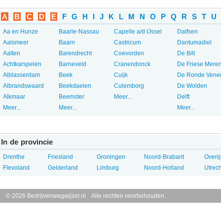
A
B
C
D
E
F
G
H
I
J
K
L
M
N
O
P
Q
R
S
T
U
Aa en Hunze
Baarle-Nassau
Capelle a/d IJssel
Dalfsen
Aalsmeer
Baarn
Castricum
Dantumadiel
Aalten
Barendrecht
Coevorden
De Bilt
Achtkarspelen
Barneveld
Cranendonck
De Friese Mere
Alblasserdam
Beek
Cuijk
De Ronde Vene
Albrandswaard
Beekdaelen
Culemborg
De Wolden
Alkmaar
Beemster
Meer...
Delft
Meer...
Meer...
Meer...
In de provincie
Drenthe
Friesland
Groningen
Noord-Brabant
Overij
Flevoland
Gelderland
Limburg
Noord-Holland
Utrech
© 2026 Bedrijvenwegwijzer.nl Alle rechten voorbehouden.