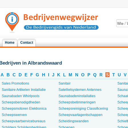
Home
Contact
Bedrijven in Albrandswaard
A
B
C
D
E
F
G
H
I
J
K
L
M
N
O
P
Q
R
S
T
U
V
Sales Promotions
Sanitair
Sanita
Sanitaire Artikelen Installatie
Satellietsystemen Antennes
Sauna
Saunabaden Whirlpools
Saunabadeninstallaties
Schaat
Scheepsbenodigdheden
Scheepsbetimmeringen
Schee
Scheepsmotoren Elektronica
Scheepsreiniging Classificering
Scheep
Scheepswerven
Scheepvaartagentschappen
Schee
Scheepvaartservicebureaus
Scheidingswanden
Schie
Schilders Schildersbedrijven
Schoenen
Schoe