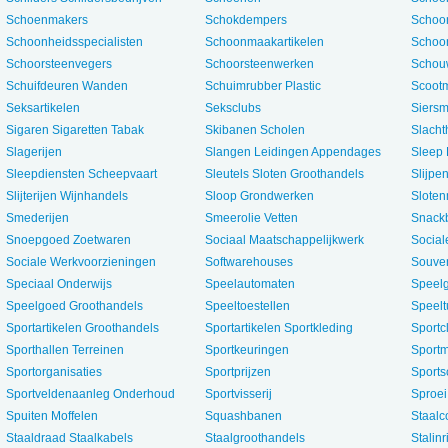
Schoenmakers
Schokdempers
Schoo
Schoonheidsspecialisten
Schoonmaakartikelen
Schoo
Schoorsteenvegers
Schoorsteenwerken
Schou
Schuifdeuren Wanden
Schuimrubber Plastic
Scoot
Seksartikelen
Seksclubs
Siers
Sigaren Sigaretten Tabak
Skibanen Scholen
Slacht
Slagerijen
Slangen Leidingen Appendages
Sleep
Sleepdiensten Scheepvaart
Sleutels Sloten Groothandels
Slijpen
Slijterijen Wijnhandels
Sloop Grondwerken
Slote
Smederijen
Smeerolie Vetten
Snack
Snoepgoed Zoetwaren
Sociaal Maatschappelijkwerk
Social
Sociale Werkvoorzieningen
Softwarehouses
Souven
Speciaal Onderwijs
Speelautomaten
Speel
Speelgoed Groothandels
Speeltoestellen
Speelt
Sportartikelen Groothandels
Sportartikelen Sportkleding
Sportc
Sporthallen Terreinen
Sportkeuringen
Sport
Sportorganisaties
Sportprijzen
Sports
Sportveldenaanleg Onderhoud
Sportvisserij
Sproei 
Spuiten Moffelen
Squashbanen
Staalc
Staaldraad Staalkabels
Staalgroothandels
Stalin