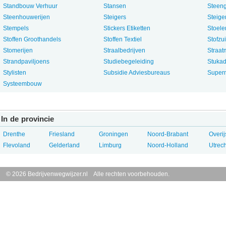
Standbouw Verhuur
Stansen
Steeng
Steenhouwerijen
Steigers
Steige
Stempels
Stickers Etiketten
Stoele
Stoffen Groothandels
Stoffen Textiel
Stofzu
Stomerijen
Straalbedrijven
Straat
Strandpaviljoens
Studiebegeleiding
Stuka
Stylisten
Subsidie Adviesbureaus
Super
Systeembouw
In de provincie
Drenthe
Friesland
Groningen
Noord-Brabant
Overij
Flevoland
Gelderland
Limburg
Noord-Holland
Utrech
© 2026 Bedrijvenwegwijzer.nl Alle rechten voorbehouden.