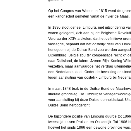
Op het Congres van Wenen in 1815 werd de grens
een kanonschot gemeten vanaf de rivier de Maas.
In 1830 sloot geheel Limburg, met uitzondering v
waren gelegerd, zich aan bij de Belgische Revolutie
Verdrag der XXIV artikelen, dat het definitieve gr
vastlegde, bepaald dat het oostelijk deel van Lim
hertogdom bij de Duitse Bond zou worden aangeslot
Luxemburg. België zou ter compensatie recht krij
naar Duitsland, de latere IJzeren Rijn. Koning Will
verzetten, maar aanvaardde het verdrag uiteindelij
een Nederlands deel. Onder de bevolking ontstond
tegen aansluiting van oostelijk Limburg bij Nederla
In maart 1848 brak in de Duitse Bond de Maartrevol
liberale grondslag. De Limburgse vertegenwoordige
voor aansluiting bij deze Duitse eenheidsstaat. Uit
Duitse Bond heropgericht.
De bijzondere positie van Limburg duurde tot 1866
tweestrijd tussen Pruisen en Oostenrijk. Tot 1906 b
hoewel het sinds 1866 een gewone provincie was. 