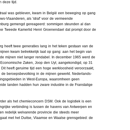
 deze tijd.
traal was gebleven, kwam in België een beweging op gang
ws-Vlaanderen, als 'straf' voor de vermeende
Limburg gemengd gereageerd: sommigen steunden al dan
lieke Tweede Kamerlid Henri Groenendael dat prompt door de
 heeft twee generaties lang in het teken gestaan van de
mijnen kwam betrekkelijk laat op gang: aan het begin van
e mijnen niet langer rendabel. In december 1965 werd de
an Economische Zaken, Joop den Uyl, aangekondigd, op 31
. Dit heeft geruime tijd een hoge werkloosheid veroorzaakt,
n de beroepsbevolking in de mijnen gewerkt. Nederlands-
ningsgebieden in West-Europa, waaromheen geen
ide landen hadden hun zware industrie in de Franstalige
rder als het chemieconcern DSM. Ook de logistiek is een
angrijke verbinding is tussen de havens van Antwerpen en
n redelijk welvarende provincie die steeds meer
ngaat met het Duitse, Vlaamse en Waalse grensgebied: de