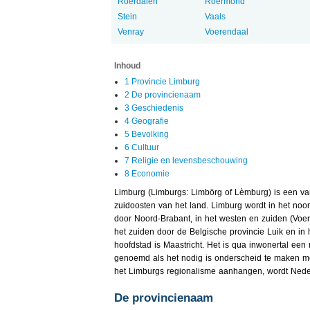
Roerdalen
Roermond
Stein
Vaals
Venray
Voerendaal
Inhoud
1 Provincie Limburg
2 De provincienaam
3 Geschiedenis
4 Geografie
5 Bevolking
6 Cultuur
7 Religie en levensbeschouwing
8 Economie
Limburg (Limburgs: Limbörg of Lèmburg) is een van
zuidoosten van het land. Limburg wordt in het noo
door Noord-Brabant, in het westen en zuiden (Voe
het zuiden door de Belgische provincie Luik en in 
hoofdstad is Maastricht. Het is qua inwonertal ee
genoemd als het nodig is onderscheid te maken me
het Limburgs regionalisme aanhangen, wordt Ned
De provincienaam