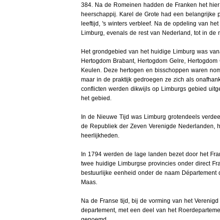
384. Na de Romeinen hadden de Franken het hier 
heerschappij. Karel de Grote had een belangrijke p
leeftijd, 's winters verbleef. Na de opdeling van h
Limburg, evenals de rest van Nederland, tot in de n
Het grondgebied van het huidige Limburg was van
Hertogdom Brabant, Hertogdom Gelre, Hertogdom Gu
Keulen. Deze hertogen en bisschoppen waren nom
maar in de praktijk gedroegen ze zich als onafhank
conflicten werden dikwijls op Limburgs gebied uit
het gebied.
In de Nieuwe Tijd was Limburg grotendeels verdeel
de Republiek der Zeven Verenigde Nederlanden, het
heerlijkheden.
In 1794 werden de lage landen bezet door het Fran
twee huidige Limburgse provincies onder direct Fr
bestuurlijke eenheid onder de naam Département d
Maas.
Na de Franse tijd, bij de vorming van het Verenig
departement, met een deel van het Roerdepartemen
genoemd.