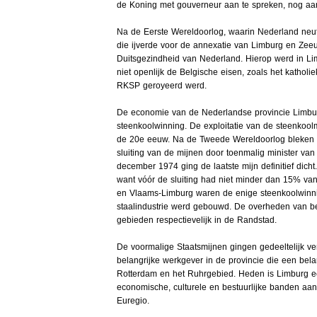
de Koning met gouverneur aan te spreken, nog aan
Na de Eerste Wereldoorlog, waarin Nederland neu
die ijverde voor de annexatie van Limburg en Zeeu
Duitsgezindheid van Nederland. Hierop werd in 
niet openlijk de Belgische eisen, zoals het katho
RKSP geroyeerd werd.
De economie van de Nederlandse provincie Limburg
steenkoolwinning. De exploitatie van de steenkool
de 20e eeuw. Na de Tweede Wereldoorlog bleken d
sluiting van de mijnen door toenmalig minister v
december 1974 ging de laatste mijn definitief dicht
want vóór de sluiting had niet minder dan 15% va
en Vlaams-Limburg waren de enige steenkoolwin
staalindustrie werd gebouwd. De overheden van be
gebieden respectievelijk in de Randstad.
De voormalige Staatsmijnen gingen gedeeltelijk ve
belangrijke werkgever in de provincie die een bel
Rotterdam en het Ruhrgebied. Heden is Limburg ee
economische, culturele en bestuurlijke banden aa
Euregio.