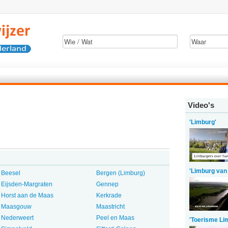
Video's
'Limburg'
'Limburg van
Beesel
Bergen (Limburg)
Eijsden-Margraten
Gennep
Horst aan de Maas
Kerkrade
Maasgouw
Maastricht
Nederweert
Peel en Maas
'Toerisme Li