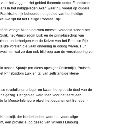
voor het zeggen. Het gebied floreerde onder Frankische
alts in het nabijgelegen Aken waar hij, vooral op oudere
et Frankische rijk behoorde het gebied van het huidige
ieuwe tijd tot het Heilige Roomse Rijk.
af de vroege Middeleeuwen meestal verdeeld tussen het
lik, het Prinsbisdom Luik en de prins-bisschop van
inaal onderhorigen van de Keizer van het Roomse Rijk
elijke vorsten die vaak onderling in oorlog waren. Hun
gevochten wat zo dan ook bijdroeg aan de versnippering van
d tussen Spanje (en diens opvolger Oostenrijk), Pruisen,
 Prinsbisdom Luik en tal van zelfstandige kleine
se revolutionaire leger en kwam het grootste deel van de
ans gezag. Het gebied werd toen voor het eerst een
e la Meuse-Inférieure ofwel het departement Beneden-
d Koninkrijk der Nederlanden, werd het voormalige
t, een provincie, op gezag van Willem I Limburg