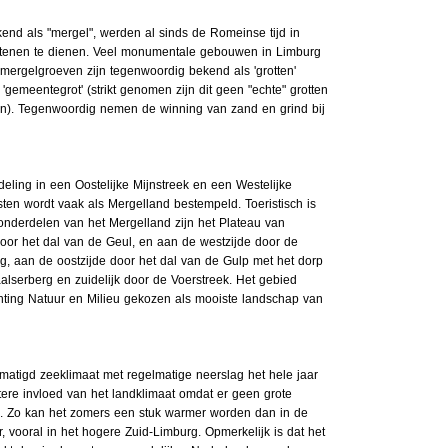
bekend als "mergel", werden al sinds de Romeinse tijd in
stenen te dienen. Veel monumentale gebouwen in Limburg
mergelgroeven zijn tegenwoordig bekend als 'grotten'
gemeentegrot' (strikt genomen zijn dit geen "echte" grotten
n). Tegenwoordig nemen de winning van zand en grind bij
eling in een Oostelijke Mijnstreek en een Westelijke
ten wordt vaak als Mergelland bestempeld. Toeristisch is
onderdelen van het Mergelland zijn het Plateau van
oor het dal van de Geul, en aan de westzijde door de
g, aan de oostzijde door het dal van de Gulp met het dorp
lserberg en zuidelijk door de Voerstreek. Het gebied
hting Natuur en Milieu gekozen als mooiste landschap van
gematigd zeeklimaat met regelmatige neerslag het hele jaar
tere invloed van het landklimaat omdat er geen grote
jn. Zo kan het zomers een stuk warmer worden dan in de
, vooral in het hogere Zuid-Limburg. Opmerkelijk is dat het