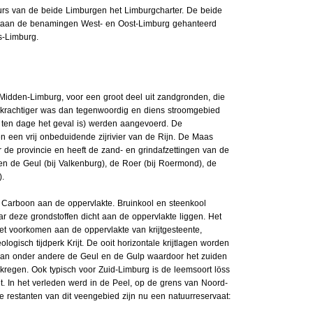
s van de beide Limburgen het Limburgcharter. De beide
ortaan de benamingen West- en Oost-Limburg gehanteerd
s-Limburg.
Midden-Limburg, voor een groot deel uit zandgronden, die
 en krachtiger was dan tegenwoordig en diens stroomgebied
 ten dage het geval is) werden aangevoerd. De
en een vrij onbeduidende zijrivier van de Rijn. De Maas
r de provincie en heeft de zand- en grindafzettingen van de
ren de Geul (bij Valkenburg), de Roer (bij Roermond), de
.
k Carboon aan de oppervlakte. Bruinkool en steenkool
deze grondstoffen dicht aan de oppervlakte liggen. Het
 voorkomen aan de oppervlakte van krijtgesteente,
logisch tijdperk Krijt. De ooit horizontale krijtlagen worden
an onder andere de Geul en de Gulp waardoor het zuiden
gekregen. Ook typisch voor Zuid-Limburg is de leemsoort löss
et. In het verleden werd in de Peel, op de grens van Noord-
e restanten van dit veengebied zijn nu een natuurreservaat: