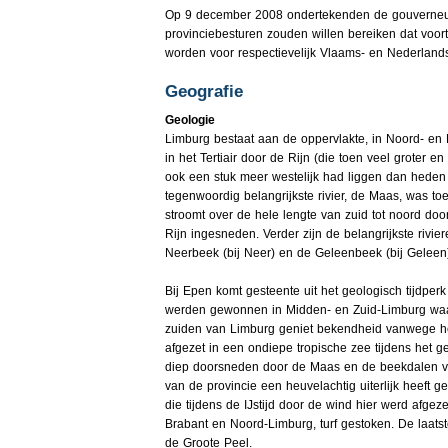
Op 9 december 2008 ondertekenden de gouverneur
provinciebesturen zouden willen bereiken dat vo
worden voor respectievelijk Vlaams- en Nederland
Geografie
Geologie
Limburg bestaat aan de oppervlakte, in Noord- en 
in het Tertiair door de Rijn (die toen veel groter
ook een stuk meer westelijk had liggen dan heden
tegenwoordig belangrijkste rivier, de Maas, was to
stroomt over de hele lengte van zuid tot noord doo
Rijn ingesneden. Verder zijn de belangrijkste rivie
Neerbeek (bij Neer) en de Geleenbeek (bij Geleen)
Bij Epen komt gesteente uit het geologisch tijdper
werden gewonnen in Midden- en Zuid-Limburg waar 
zuiden van Limburg geniet bekendheid vanwege het
afgezet in een ondiepe tropische zee tijdens het geo
diep doorsneden door de Maas en de beekdalen v
van de provincie een heuvelachtig uiterlijk heeft 
die tijdens de IJstijd door de wind hier werd afgez
Brabant en Noord-Limburg, turf gestoken. De laatst
de Groote Peel.