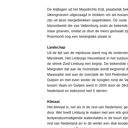
De krijtlagen uit het Maastrichts Krijt, plaatselijk 
steengroeven uitgezaagd in blokken om als bouw
zijn uit deze mergelblokken opgetrokken. De oude 
bijvoorbeeld die van Valkenburg zoals de bekende '
maar groeven, omdat ze door de mens gemaakt zij
Roermond nog een belangrijke plaats in.
Landschap
Uit de tijd van de mijnbouw stamt nog de onderverd
Mijnstreek. Het Limburgs Heuvelland in het zuidoos
de streek Zuid-Limburg een begrip. De bekendste 
Margraten dat aan de noordzijde wordt begrensd d
Maasvallei met aan de overzijde de Sint Pietersber
Gulpen en met even verder de hoogten rond de Vaa
tussen Vaals en Gulpen werd in 2005 door de Stic
Nederland en bekroond met 5 sterren.
Klimaat
Het klimaat is, net als in de rest van Nederland, 
door. Wel heeft Limburg te maken met een iets gro
temperatuurmatigende watervlaktes in de buurt zi
rest van Nederland en in de winter een stuk kouder