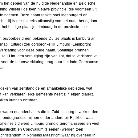
m het gebied van de huidige Nederlandse en Belgische
oning Willem I de toen nieuwe provincie, die voorheen uit
te noemen. Deze naam raakte snel ingeburgerd en
ht. Hij is rechtstreeks afkomstig van het oude hertogdom
 het huidige plaatsje Limbourg in de provincie Luik.
; bijvoorbeeld een bekende Duitse plaats is Limburg an
(nabij Sittard) zou oorspronkelijk Limburg (Lemborgh)
e verklaring voor deze oude naam. Sommige bronnen
zou Lim- een verbuiging zijn van lint, dat te verklaren valt
en voor de naamsverklaring terug naar het Indo-Germaanse
as.
ndeken van zelfstandige en afhankelijke gebieden, wat
 kan verklaren: elke gemeente heeft zijn eigen dialect,
illen kunnen ontstaan.
 waren neanderthalers die in Zuid-Limburg bivakkeerden.
n ondergrondse mijnen onder andere bij Rijckholt waar
omeinse tijd werd Limburg grondig geromaniseerd en veel
aastricht) en Coriovallum (Heerlen) werden toen
 christendom in Romeins Maastricht waar hij overleed in