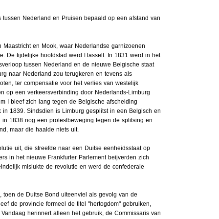
 tussen Nederland en Pruisen bepaald op een afstand van
an Maastricht en Mook, waar Nederlandse garnizoenen
. De tijdelijke hoofdstad werd Hasselt. In 1831 werd in het
ensverloop tussen Nederland en de nieuwe Belgische staat
burg naar Nederland zou terugkeren en tevens als
en, ter compensatie voor het verlies van westelijk
gen op een verkeersverbinding door Nederlands-Limburg
em I bleef zich lang tegen de Belgische afscheiding
k in 1839. Sindsdien is Limburg gesplitst in een Belgisch en
 in 1838 nog een protestbeweging tegen de splitsing en
nd, maar die haalde niets uit.
utie uit, die streefde naar een Duitse eenheidsstaat op
rs in het nieuwe Frankfurter Parlement beijverden zich
eindelijk mislukte de revolutie en werd de confederale
, toen de Duitse Bond uiteenviel als gevolg van de
leef de provincie formeel de titel "hertogdom" gebruiken,
Vandaag herinnert alleen het gebruik, de Commissaris van