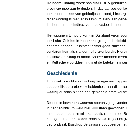
De naam Limburg wordt pas sinds 1815 gebruikt o
provincie mee aan te duiden. In dat jaar besloot k
een lappendeken van gebiedjes bestond, Limburg 
tegenwoordig is men er in Limburg sterk aan gehec
Limburg, en dus indirect van het kasteel Limburg in
Het toponiem Limburg komt in Duitsland vaker voor
der Lahn. Ook het in Nederland gelegen Limbricht 
geheten hebben. Er bestaat echter geen sluitend
verklaren hem als slangen- of drakenburcht. Hierbij 
als lintworm, slang of draak. Andere bronnen ker
en Keltische woorddeel lint, met de betekenis moer
Geschiedenis
In politiek opzicht was Limburg vroeger een lappe
gedeeltelijk de grote verscheidenheid aan dialecten
waarbij er soms binnen een gemeente grote versch
De eerste bewoners waarvan sporen zijn gevonden
In het neolithicum werd hier vuursteen gewonnen i
men heden nog zo'n mijn kan bezichtigen. In de R
huidige dorpen en steden zoals Mosa Trajectum (M
gegrondvest. Bisschop Servatius introduceerde het