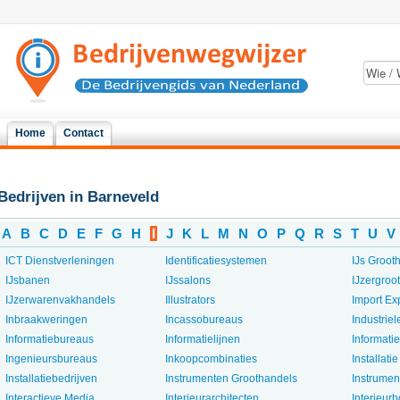
Home
Contact
Bedrijven in Barneveld
A
B
C
D
E
F
G
H
I
J
K
L
M
N
O
P
Q
R
S
T
U
V
ICT Dienstverleningen
Identificatiesystemen
IJs Groot
IJsbanen
IJssalons
IJzergroo
IJzerwarenvakhandels
Illustrators
Import Ex
Inbraakweringen
Incassobureaus
Industrie
Informatiebureaus
Informatielijnen
Informati
Ingenieursbureaus
Inkoopcombinaties
Installat
Installatiebedrijven
Instrumenten Groothandels
Instrume
Interactieve Media
Interieurarchitecten
Interieur