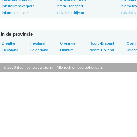
Interieurontwerpers
Intern Transport
Internetc
Internetdiensten
Isolatiebedrijven
Isolatiema
In de provincie
Drenthe
Friesland
Groningen
Noord-Brabant
Overij
Flevoland
Gelderland
Limburg
Noord-Holland
Utrech
© 2026 Bedrijvenwegwijzer.nl Alle rechten voorbehouden.