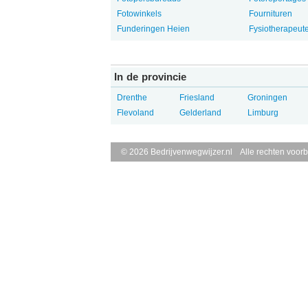
Fotowinkels
Fournituren
Funderingen Heien
Fysiotherapeut
In de provincie
Drenthe
Friesland
Groningen
Flevoland
Gelderland
Limburg
© 2026 Bedrijvenwegwijzer.nl Alle rechten voor