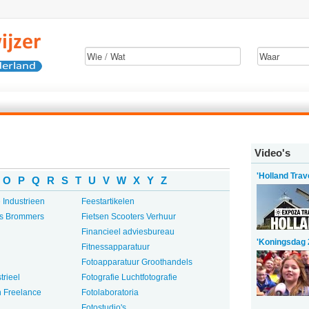
Video's
'Holland Trav
O
P
Q
R
S
T
U
V
W
X
Y
Z
 Industrieen
Feestartikelen
rs Brommers
Fietsen Scooters Verhuur
Financieel adviesbureau
'Koningsdag 
Fitnessapparatuur
Fotoapparatuur Groothandels
trieel
Fotografie Luchtfotografie
n Freelance
Fotolaboratoria
Fotostudio's