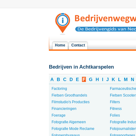
Home
Contact
Bedrijven in Achtkarspelen
A
B
C
D
E
F
G
H
I
J
K
L
M
N
Factoring
Farmaceutische
Fietsen Groothandels
Fietsen Scoote
Filmstudio's Producties
Filters
Financieringen
Fitness
Foerage
Folies
Fotografie Algemeen
Fotografie Indus
Fotografie Mode Reclame
Fotojournaliste
Fotopersbureaus
Fotoreportages