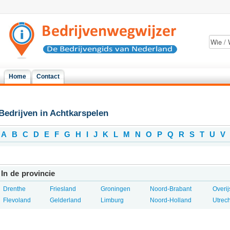
Home
Contact
Bedrijven in Achtkarspelen
A
B
C
D
E
F
G
H
I
J
K
L
M
N
O
P
Q
R
S
T
U
V
In de provincie
Drenthe
Friesland
Groningen
Noord-Brabant
Overij
Flevoland
Gelderland
Limburg
Noord-Holland
Utrech