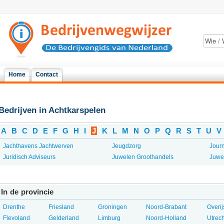
Home
Contact
Bedrijven in Achtkarspelen
A
B
C
D
E
F
G
H
I
J
K
L
M
N
O
P
Q
R
S
T
U
V
Jachthavens Jachtwerven
Jeugdzorg
Journ
Juridisch Adviseurs
Juwelen Groothandels
Juwel
In de provincie
Drenthe
Friesland
Groningen
Noord-Brabant
Overij
Flevoland
Gelderland
Limburg
Noord-Holland
Utrech