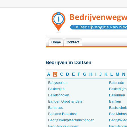
Home
Contact
Bedrijven in Dalfsen
A
B
C
D
E
F
G
H
I
J
K
L
M
N
Babyspullen
Badmode
Bakkerijen
Bakkerijgro
Balletscholen
Ballonnen
Banden Groothandels
Banken
Barbecue
Basisschol
Bed and Breakfast
Bed Matras
Bedrijf Werkplaatsinrichtingen
Bedrijfskle
Bedrijfsopleidingen
Bedrijfsorg