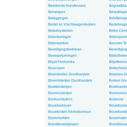
Beeldende Kunstenaars
Begraafpla
Behangers
Belastinga
Beleggingen
Belettering
Bestel en Vrachtwagendealers
Bestelwage
Betaalsystemen
Beton Cem
Betonboringen
Betonijzerv
Betonwerken
Beurzen Te
Beveiligingsbedrijven
Bevestigin
Bewegwijzeringen
Bibliotheke
Biljart Poolcentra
Biljartben
Bioscopen
Biotechnol
Bloembollen Groothandels
Bloemen Gr
Bloemisterijen Groothandels
Bodem Gro
Boekbinderijen
Boekhande
Boomrooierijen
Boomverzo
Borduurstudio's
Bosbouw
Bouwbedrijven
Bouwburea
Bouwkosten Adviesbureaus
Bouwkundig
Bouwmarkten
Bouwmater
Brandbeveiligingen
Brandblusa