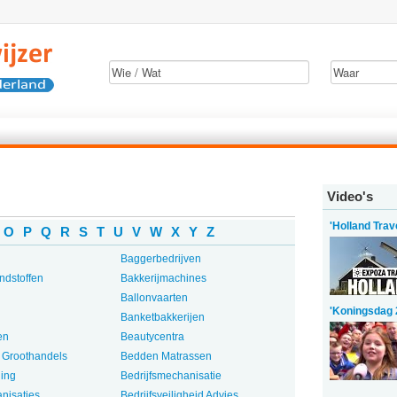
Video's
'Holland Trav
O
P
Q
R
S
T
U
V
W
X
Y
Z
Baggerbedrijven
ndstoffen
Bakkerijmachines
Ballonvaarten
'Koningsdag 
Banketbakkerijen
en
Beautycentra
 Groothandels
Bedden Matrassen
ding
Bedrijfsmechanisatie
anisaties
Bedrijfsveiligheid Advies