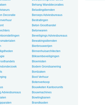
atsen
Behang Wanddecoraties
dviseurs
Belastingdiensten
en Decoratie
Beroeps Adviesbureaus
nverhuur
Bestratingen
ent
Beton Groothandel
lechters
Betonwaren
ntoonstellingen
Beveiligings Adviesbureaus
gsmaterialen
Bewakingsdiensten
n
Bierbrouwerijen
odigdheden
Binnenhuisarchitecten
ogie
Bliksembeveiligingen
oothandels
Bloemisten
ndonderzoek
Bodem Grondsanering
ls
Bontzaken
rging
Boot Verhuur
Botenverkoop
us
Bouwketen Kantoorunits
 Adviesbureaus
Bouwmachines
ialen
Bowlingbanen
pparaten
Brandkasten