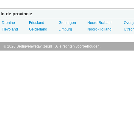
In de provincie
Drenthe
Friesland
Groningen
Noord-Brabant
Overij
Flevoland
Gelderland
Limburg
Noord-Holland
Utrech
© 2026 Bedrijvenwegwijzer.nl Alle rechten voorbehouden.