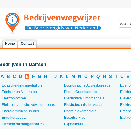
Home
Contact
Bedrijven in Dalfsen
A
B
C
D
E
F
G
H
I
J
K
L
M
N
O
P
Q
R
S
T
U
V
Echtscheidingsmediation
Economische Adviesbureaus
Edel S
Edelstenen Mineralen
Eieren Groothandels
Elektri
Elektromotoren
Elektronica Groothandels
Elektr
Elektrotechnische Adviesbureaus
Elektrotechnische Apparatuur
Elektr
Energie Adviesbureaus
Energieleveranciers
Ergon
Ergotherapeuten
Escortservice
Etalag
Evenementenorganisaties
Expediteurs