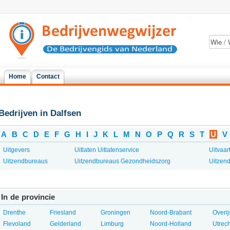
Home
Contact
Bedrijven in Dalfsen
A
B
C
D
E
F
G
H
I
J
K
L
M
N
O
P
Q
R
S
T
U
V
Uitgevers
Uitlaten Uitlatenservice
Uitvaar
Uitzendbureaus
Uitzendbureaus Gezondheidszorg
Uitzen
In de provincie
Drenthe
Friesland
Groningen
Noord-Brabant
Overij
Flevoland
Gelderland
Limburg
Noord-Holland
Utrech