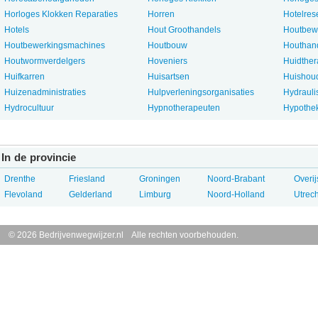
Horloges Klokken Reparaties
Horren
Hotelres
Hotels
Hout Groothandels
Houtbewe
Houtbewerkingsmachines
Houtbouw
Houthan
Houtwormverdelgers
Hoveniers
Huidthe
Huifkarren
Huisartsen
Huishoud
Huizenadministraties
Hulpverleningsorganisaties
Hydrauli
Hydrocultuur
Hypnotherapeuten
Hypothe
In de provincie
Drenthe
Friesland
Groningen
Noord-Brabant
Overij
Flevoland
Gelderland
Limburg
Noord-Holland
Utrech
© 2026 Bedrijvenwegwijzer.nl Alle rechten voorbehouden.