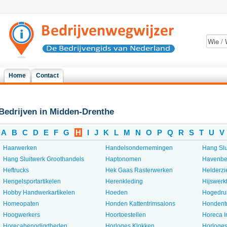
Home
Contact
Bedrijven in Midden-Drenthe
A
B
C
D
E
F
G
H
I
J
K
L
M
N
O
P
Q
R
S
T
U
V
Haarwerken
Handelsondernemingen
Hang Slu
Hang Sluitwerk Groothandels
Haptonomen
Havenbe
Heftrucks
Hek Gaas Rasterwerken
Helderz
Hengelsportartikelen
Herenkleding
Hijswerk
Hobby Handwerkartikelen
Hoeden
Hogedruk
Homeopaten
Honden Kattentrimsalons
Hondent
Hoogwerkers
Hoortoestellen
Horeca I
Horecabenodigdheden
Horloges Klokken
Horloges