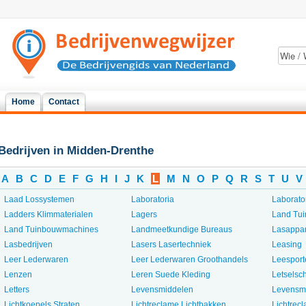
Home
Contact
Bedrijven in Midden-Drenthe
A
B
C
D
E
F
G
H
I
J
K
L
M
N
O
P
Q
R
S
T
U
V
Laad Lossystemen
Laboratoria
Laborat
Ladders Klimmaterialen
Lagers
Land Tu
Land Tuinbouwmachines
Landmeetkundige Bureaus
Lasappa
Lasbedrijven
Lasers Lasertechniek
Leasing
Leer Lederwaren
Leer Lederwaren Groothandels
Leesporte
Lenzen
Leren Suede Kleding
Letselsc
Letters
Levensmiddelen
Levensm
Lichtkoepels Straten
Lichtreclame Lichtbakken
Lichtrec