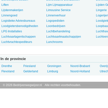
Liften
Lijm Lijmapparatuur
Lijsten 
Lijstenmakerijen
Limousine Service
Lingerie
Linnengoed
Linnenverhuur
Logerije
Logistieke Adviesbureaus
Logopedisten
Loodgiet
Loodgietersbenodigdheden
Loonbedrijven
Loopbaa
LPG Installaties
Luchtbehandeling
Luchthav
Luchtvaartagentschappen
Luchtvaartmaatschappijen
Luchtve
Luchtvrachtexpediteurs
Lunchrooms
In de provincie
Drenthe
Friesland
Groningen
Noord-Brabant
Overij
Flevoland
Gelderland
Limburg
Noord-Holland
Utrech
© 2026 Bedrijvenwegwijzer.nl Alle rechten voorbehouden.