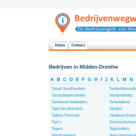
Home
Contact
Bedrijven in Midden-Drenthe
A
B
C
D
E
F
G
H
I
J
K
L
M
N
Tabak Groothandels
Tandartsbenod
Tandartsspecialisten
Tandprothetici
Tankbouw Installaties
Tankstations
Tapij Groothandels
Tapijten
Tattoos Piercings
Taxateurs Exper
Taxi´s
Technischehan
Tegels
Tegelzetters
Tekstschrijvers
Telecommunicat