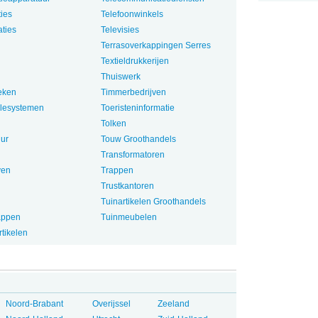
ties
Telefoonwinkels
aties
Televisies
Terrasoverkappingen Serres
Textieldrukkerijen
Thuiswerk
oeken
Timmerbedrijven
lesystemen
Toeristeninformatie
Tolken
ur
Touw Groothandels
Transformatoren
ven
Trappen
Trustkantoren
Tuinartikelen Groothandels
appen
Tuinmeubelen
tikelen
Noord-Brabant
Overijssel
Zeeland