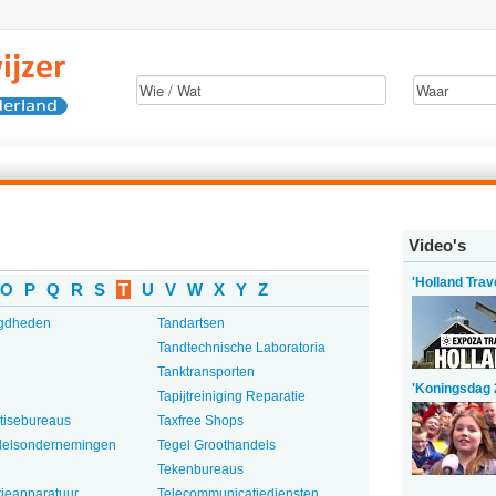
Video's
'Holland Trav
O
P
Q
R
S
T
U
V
W
X
Y
Z
igdheden
Tandartsen
Tandtechnische Laboratoria
Tanktransporten
'Koningsdag 
Tapijtreiniging Reparatie
tisebureaus
Taxfree Shops
delsondernemingen
Tegel Groothandels
Tekenbureaus
ieapparatuur
Telecommunicatiediensten