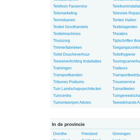
Telefoon Faxservice
Telefooninstalla
Telemarketing
Televisie Repar
Tennisbanen
Tenten Hallen
Textiel Groothandels
Textielagenten
Textielmachines
Theaters
Thuiszorg
Tijdschriften B
Timmerfabrieken
Toegangscontro
Toilet Doucheverhuur
Toilethygiene
Toneelverlichting Installaties
Touringcarverhu
Trainingen
Traiteurs
Transportbanden
Transportbedrij
Tribunes Podiums
Trouwservice
Tuin Landschapsarchitecten
Tuinartikelen
Tuincentra
Tuingereedsch
Tuinontwerpen Advies
Tweedehands Ar
In de provincie
Drenthe
Friesland
Groningen