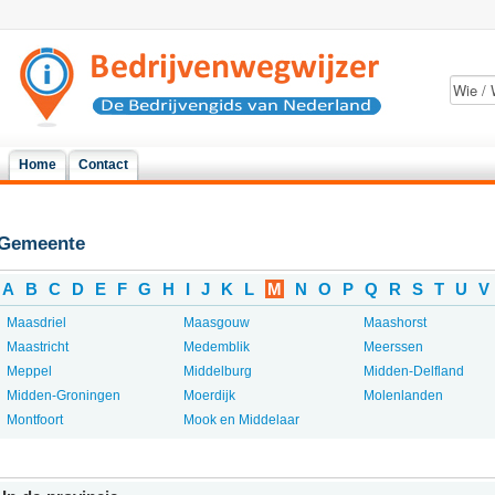
Home
Contact
Gemeente
A
B
C
D
E
F
G
H
I
J
K
L
M
N
O
P
Q
R
S
T
U
V
Maasdriel
Maasgouw
Maashorst
Maastricht
Medemblik
Meerssen
Meppel
Middelburg
Midden-Delfland
Midden-Groningen
Moerdijk
Molenlanden
Montfoort
Mook en Middelaar