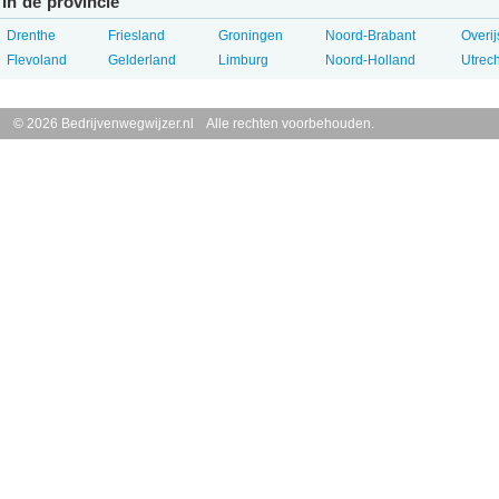
In de provincie
Drenthe
Friesland
Groningen
Noord-Brabant
Overij
Flevoland
Gelderland
Limburg
Noord-Holland
Utrech
© 2026 Bedrijvenwegwijzer.nl Alle rechten voorbehouden.