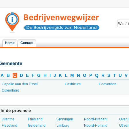
Home
Contact
Gemeente
A
B
C
D
E
F
G
H
I
J
K
L
M
N
O
P
Q
R
S
T
U
V
Capelle aan den IJssel
Castricum
Coevorden
Culemborg
In de provincie
Drenthe
Friesland
Groningen
Noord-Brabant
Overij
Flevoland
Gelderland
Limburg
Noord-Holland
Utrech