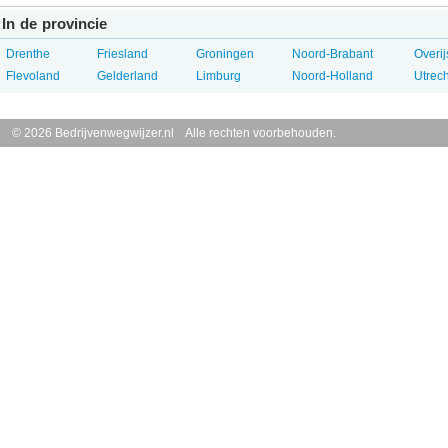
In de provincie
Drenthe
Friesland
Groningen
Noord-Brabant
Overij
Flevoland
Gelderland
Limburg
Noord-Holland
Utrech
© 2026 Bedrijvenwegwijzer.nl Alle rechten voorbehouden.