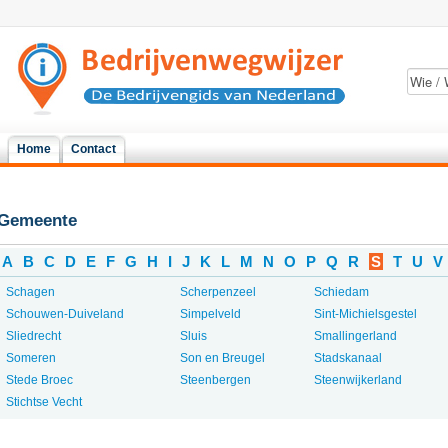
Home
Contact
Gemeente
A
B
C
D
E
F
G
H
I
J
K
L
M
N
O
P
Q
R
S
T
U
V
Schagen
Scherpenzeel
Schiedam
Schouwen-Duiveland
Simpelveld
Sint-Michielsgestel
Sliedrecht
Sluis
Smallingerland
Someren
Son en Breugel
Stadskanaal
Stede Broec
Steenbergen
Steenwijkerland
Stichtse Vecht