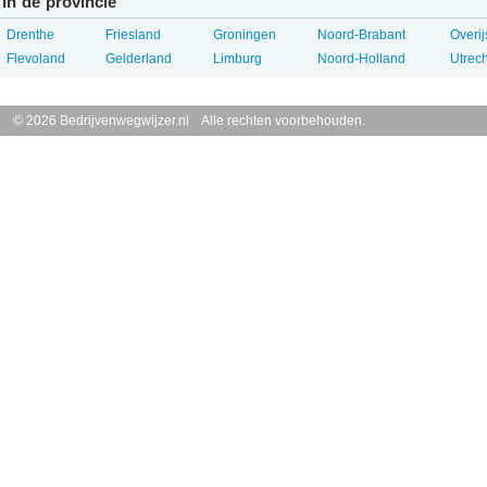
In de provincie
Drenthe
Friesland
Groningen
Noord-Brabant
Overij
Flevoland
Gelderland
Limburg
Noord-Holland
Utrech
© 2026 Bedrijvenwegwijzer.nl Alle rechten voorbehouden.