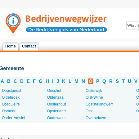
Home
Contact
Gemeente
A
B
C
D
E
F
G
H
I
J
K
L
M
N
O
P
Q
R
S
T
U
V
Oegstgeest
Oirschot
Oisterwijk
O
Oldebroek
Oldenzaal
Olst-Wijhe
O
Oost Gelre
Oosterhout
Ooststellingwerf
O
Opmeer
Opsterland
Oss
O
Ouder-Amstel
Oudewater
Overbetuwe