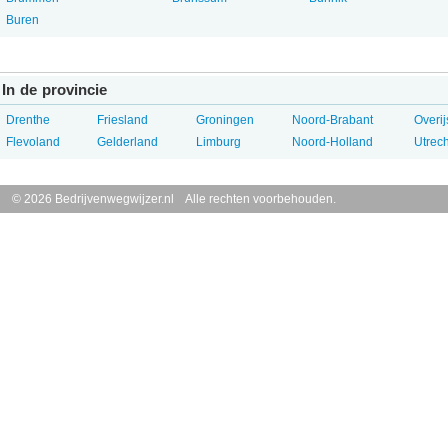
Buren
In de provincie
Drenthe
Friesland
Groningen
Noord-Brabant
Overij
Flevoland
Gelderland
Limburg
Noord-Holland
Utrech
© 2026 Bedrijvenwegwijzer.nl Alle rechten voorbehouden.