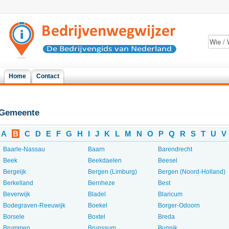
Home
Contact
Gemeente
A
B
C
D
E
F
G
H
I
J
K
L
M
N
O
P
Q
R
S
T
U
V
Baarle-Nassau
Baarn
Barendrecht
Beek
Beekdaelen
Beesel
Bergeijk
Bergen (Limburg)
Bergen (Noord-Holland)
Berkelland
Bernheze
Best
Beverwijk
Bladel
Blaricum
Bodegraven-Reeuwijk
Boekel
Borger-Odoorn
Borsele
Boxtel
Breda
Brummen
Brunssum
Bunnik