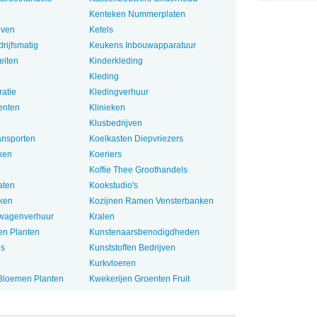
Kenteken Nummerplaten
jven
Ketels
rijfsmatig
Keukens Inbouwapparatuur
eiten
Kinderkleding
Kleding
atie
Kledingverhuur
enten
Klinieken
Klusbedrijven
ansporten
Koelkasten Diepvriezers
ken
Koeriers
Koffie Thee Groothandels
aten
Kookstudio's
ken
Kozijnen Ramen Vensterbanken
lwagenverhuur
Kralen
n Planten
Kunstenaarsbenodigdheden
ls
Kunststoffen Bedrijven
Kurkvloeren
Bloemen Planten
Kwekerijen Groenten Fruit