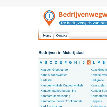
Home
Contact
Bedrijven in Meierijstad
A
B
C
D
E
F
G
H
I
J
K
L
M
N
Kaarsen Groothandel
Kaas Grooth
Kabels Kabelwerken
Kabeltelevis
Kadaster
Kalligrafie
Kampeerwinkels Outdoorwinkels
Kansspelen
Kantoor Interieurbeplanting
Kantoor Secr
Kantoorautomatisering
Kantoorben
Kantoormeubelen Groothandels
Kappers
Kart Racebanen
Kartonnage 