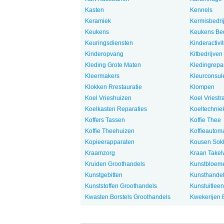
Kasten
Kennels
Keramiek
Kermisbedri
Keukens
Keukens Bed
Keuringsdiensten
Kinderactivit
Kinderopvang
Kitbedrijven
Kleding Grote Maten
Kledingrepar
Kleermakers
Kleurconsul
Klokken Rrestauratie
Klompen
Koel Vrieshuizen
Koel Vriestr
Koelkasten Reparaties
Koeltechnie
Koffers Tassen
Koffie Thee
Koffie Theehuizen
Koffieautom
Kopieerapparaten
Kousen Sok
Kraamzorg
Kraan Take
Kruiden Groothandels
Kunstbloeme
Kunstgebitten
Kunsthande
Kunststoffen Groothandels
Kunstuitleen
Kwasten Borstels Groothandels
Kwekerijen 