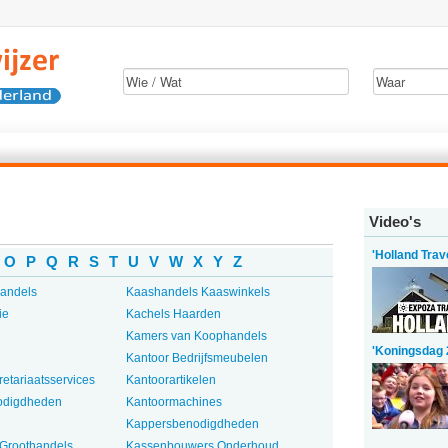
Video's
'Holland Trav
O
P
Q
R
S
T
U
V
W
X
Y
Z
andels
Kaashandels Kaaswinkels
ie
Kachels Haarden
Kamers van Koophandels
'Koningsdag 
Kantoor Bedrijfsmeubelen
etariaatsservices
Kantoorartikelen
odigdheden
Kantoormachines
Kappersbenodigdheden
Groothandels
Kassenbouwers Onderhoud