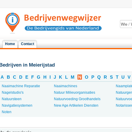
Home
Contact
Bedrijven in Meierijstad
A
B
C
D
E
F
G
H
I
J
K
L
M
N
O
P
Q
R
S
T
U
V
Naaimachine Reparatie
Naaimachines
Naamplat
Nagelstudio's
Natuur Milieuorganisaties
Natuurge
Natuursteen
Natuurvoeding Groothandels
Natuurvoe
Navigatiesystemen
New Age Artikelen Diensten
Notarisse
Noten