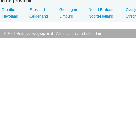
In de provincie
Drenthe
Friesland
Groningen
Noord-Brabant
Overij
Flevoland
Gelderland
Limburg
Noord-Holland
Utrech
© 2026 Bedrijvenwegwijzer.nl Alle rechten voorbehouden.