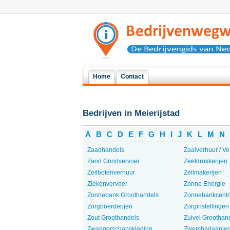
Home
Contact
Bedrijven in Meierijstad
A
B
C
D
E
F
G
H
I
J
K
L
M
N
Zaadhandels
Zaalverhuur / Ve
Zand Grindvervoer
Zeefdrukkerijen
Zeilbotenverhuur
Zeilmakerijen
Ziekenvervoer
Zonne Energie
Zonnebank Groothandels
Zonnebankcentr
Zorgboerderijen
Zorginstellingen
Zout Groothandels
Zuivel Groothan
Zwangerschapskleding
Zwembadaanleg