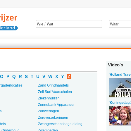
Video's
'Holland Trav
O
P
Q
R
S
T
U
V
W
X
Y
Z
rgaderlocaties
Zand Grindhandels
Zeil Surf Vaarscholen
Ziekenhuizen
'Koningsdag 
Zonnebank Apparatuur
a
Zonweringen
Zorgverzekeringen
dels
Zwangerschapsbegeleiding
 Onderhoud
Zwembaden