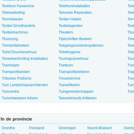
Telefoon Faxservice
Telefooninstallaties
Tel
Telemarketing
Televisie Reparaties
Tele
Tennisbanen
Tenten Hallen
Ter
Textiel Groothandels
Textielagenten
Text
Textielmachines
Theaters
Thu
Thuiszorg
Tijdschriften Boeken
Tim
Timmerfabrieken
Toegangscontrolesystemen
Toer
Toilet Doucheverhuur
Toilethygiene
Tol
Toneelverlichting Installaties
Touringcarverhuur
Tou
Trainingen
Traiteurs
Tra
Transportbanden
Transportbedrijven
Tra
Tribunes Podiums
Trouwservice
Tru
Tuin Landschapsarchitecten
Tuinartikelen
Tui
Tuincentra
Tuingereedschappen
Tui
Tuinontwerpen Advies
Tweedehands Artikelen
In de provincie
Drenthe
Friesland
Groningen
Noord-Brabant
Overij