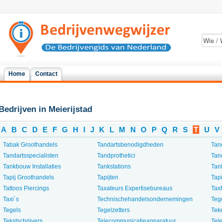
Home
Contact
Bedrijven in Meierijstad
A
B
C
D
E
F
G
H
I
J
K
L
M
N
O
P
Q
R
S
T
U
V
Tabak Groothandels
Tandartsbenodigdheden
Tan
Tandartsspecialisten
Tandprothetici
Tan
Tankbouw Installaties
Tankstations
Tan
Tapij Groothandels
Tapijten
Tapi
Tattoos Piercings
Taxateurs Expertisebureaus
Tax
Taxi´s
Technischehandelsondernemingen
Teg
Tegels
Tegelzetters
Tek
Tekstschrijvers
Telecommunicatieapparatuur
Tel