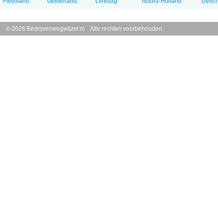
Flevoland
Gelderland
Limburg
Noord-Holland
Utrech
© 2026 Bedrijvenwegwijzer.nl Alle rechten voorbehouden.