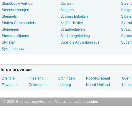
Standbouw Verhuur
Stansen
Steeng
Steenhouwerijen
Steigers
Steige
Stempels
Stickers Etiketten
Stoele
Stoffen Groothandels
Stoffen Textiel
Stofzu
Stomerijen
Straalbedrijven
Straat
Strandpaviljoens
Studiebegeleiding
Stuka
Stylisten
Subsidie Adviesbureaus
Super
Systeembouw
In de provincie
Drenthe
Friesland
Groningen
Noord-Brabant
Overij
Flevoland
Gelderland
Limburg
Noord-Holland
Utrech
© 2026 Bedrijvenwegwijzer.nl Alle rechten voorbehouden.