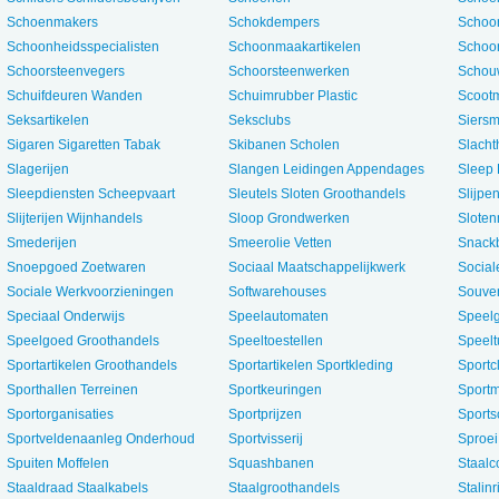
Schoenmakers
Schokdempers
Schoo
Schoonheidsspecialisten
Schoonmaakartikelen
Schoo
Schoorsteenvegers
Schoorsteenwerken
Schou
Schuifdeuren Wanden
Schuimrubber Plastic
Scoot
Seksartikelen
Seksclubs
Siers
Sigaren Sigaretten Tabak
Skibanen Scholen
Slacht
Slagerijen
Slangen Leidingen Appendages
Sleep
Sleepdiensten Scheepvaart
Sleutels Sloten Groothandels
Slijpen
Slijterijen Wijnhandels
Sloop Grondwerken
Slote
Smederijen
Smeerolie Vetten
Snack
Snoepgoed Zoetwaren
Sociaal Maatschappelijkwerk
Social
Sociale Werkvoorzieningen
Softwarehouses
Souven
Speciaal Onderwijs
Speelautomaten
Speel
Speelgoed Groothandels
Speeltoestellen
Speelt
Sportartikelen Groothandels
Sportartikelen Sportkleding
Sportc
Sporthallen Terreinen
Sportkeuringen
Sport
Sportorganisaties
Sportprijzen
Sports
Sportveldenaanleg Onderhoud
Sportvisserij
Sproei 
Spuiten Moffelen
Squashbanen
Staalc
Staaldraad Staalkabels
Staalgroothandels
Stalin