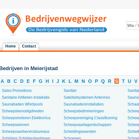
Home
Contact
Bedrijven in Meierijstad
A
B
C
D
E
F
G
H
I
J
K
L
M
N
O
P
Q
R
S
T
U
V
Sales Promotions
Sanitair
Sanita
Sanitaire Artikelen Installatie
Satellietsystemen Antennes
Sauna
Saunabaden Whirlpools
Saunabadeninstallaties
Schaat
Scheepsbenodigdheden
Scheepsbetimmeringen
Schee
Scheepsmotoren Elektronica
Scheepsreiniging Classificering
Scheep
Scheepswerven
Scheepvaartagentschappen
Schee
Scheepvaartservicebureaus
Scheidingswanden
Schie
Schilders Schildersbedrijven
Schoenen
Schoe