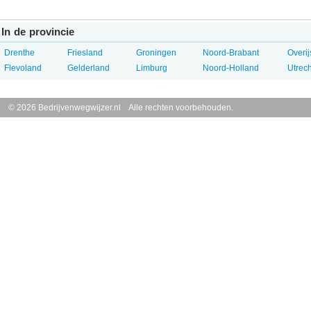
In de provincie
Drenthe
Friesland
Groningen
Noord-Brabant
Overij
Flevoland
Gelderland
Limburg
Noord-Holland
Utrech
© 2026 Bedrijvenwegwijzer.nl Alle rechten voorbehouden.