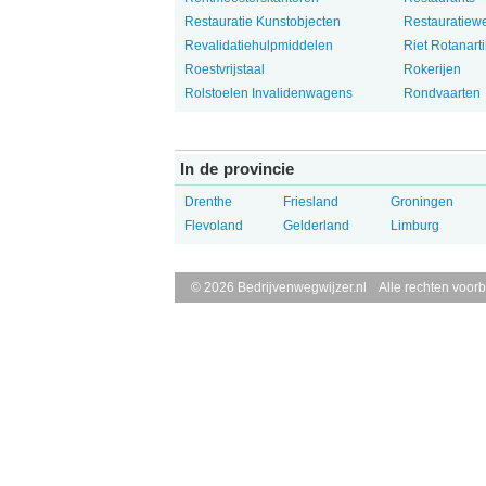
Restauratie Kunstobjecten
Restauratiew
Revalidatiehulpmiddelen
Riet Rotanart
Roestvrijstaal
Rokerijen
Rolstoelen Invalidenwagens
Rondvaarten
In de provincie
Drenthe
Friesland
Groningen
Flevoland
Gelderland
Limburg
© 2026 Bedrijvenwegwijzer.nl Alle rechten voor