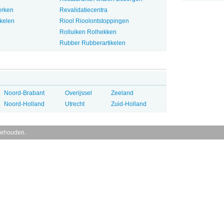
erken
Revalidatiecentra
ikelen
Riool Rioolontstoppingen
Rolluiken Rolhekken
Rubber Rubberartikelen
Noord-Brabant
Overijssel
Zeeland
Noord-Holland
Utrecht
Zuid-Holland
behouden.