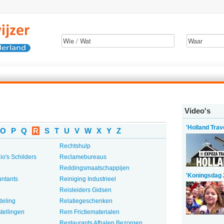
Video's
'Holland Trav
O
P
Q
R
S
T
U
V
W
X
Y
Z
Rechtshulp
o's Schilders
Reclamebureaus
Reddingsmaatschappijen
'Koningsdag 
untants
Reiniging Industrieel
Reisleiders Gidsen
deling
Relatiegeschenken
tellingen
Rem Frictiematerialen
Restaurants Afhalen Bezorgen