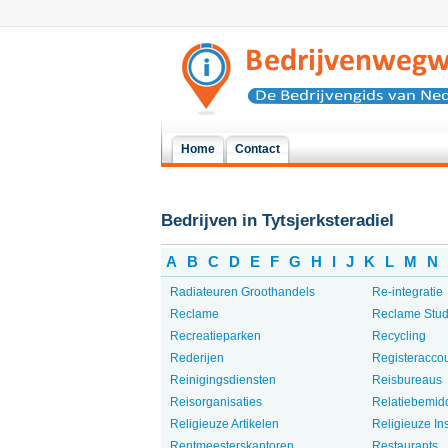
Home
Contact
Bedrijven in Tytsjerksteradiel
A
B
C
D
E
F
G
H
I
J
K
L
M
N
Radiateuren Groothandels
Re-integratie
Reclame
Reclame Studi
Recreatieparken
Recycling
Rederijen
Registeracco
Reinigingsdiensten
Reisbureaus
Reisorganisaties
Relatiebemid
Religieuze Artikelen
Religieuze Ins
Rentmeesterskantoren
Restaurants