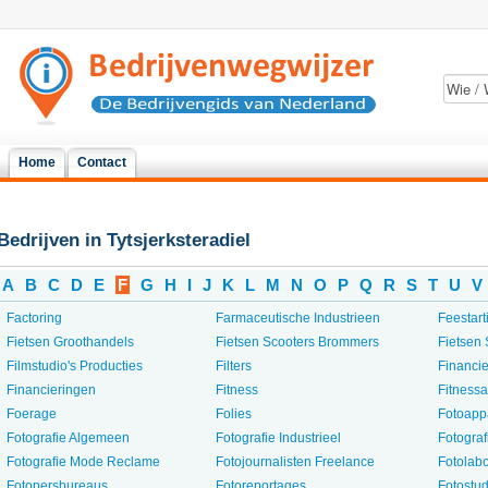
Home
Contact
Bedrijven in Tytsjerksteradiel
A
B
C
D
E
F
G
H
I
J
K
L
M
N
O
P
Q
R
S
T
U
V
Factoring
Farmaceutische Industrieen
Feestart
Fietsen Groothandels
Fietsen Scooters Brommers
Fietsen 
Filmstudio's Producties
Filters
Financi
Financieringen
Fitness
Fitness
Foerage
Folies
Fotoapp
Fotografie Algemeen
Fotografie Industrieel
Fotograf
Fotografie Mode Reclame
Fotojournalisten Freelance
Fotolabo
Fotopersbureaus
Fotoreportages
Fotostud