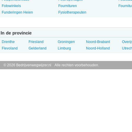
Fotowinkels
Fournituren
Fournit
Funderingen Heien
Fysiotherapeuten
In de provincie
Drenthe
Friesland
Groningen
Noord-Brabant
Overij
Flevoland
Gelderland
Limburg
Noord-Holland
Utrech
© 2026 Bedrijvenwegwijzer.nl Alle rechten voorbehouden.