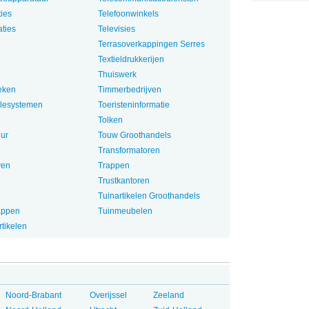
ties
Telefoonwinkels
aties
Televisies
Terrasoverkappingen Serres
Textieldrukkerijen
Thuiswerk
oeken
Timmerbedrijven
lesystemen
Toeristeninformatie
Tolken
ur
Touw Groothandels
Transformatoren
ven
Trappen
Trustkantoren
Tuinartikelen Groothandels
appen
Tuinmeubelen
tikelen
Noord-Brabant
Overijssel
Zeeland