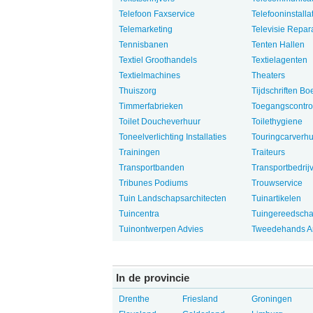
Telefoon Faxservice
Telefooninstalla
Telemarketing
Televisie Repar
Tennisbanen
Tenten Hallen
Textiel Groothandels
Textielagenten
Textielmachines
Theaters
Thuiszorg
Tijdschriften B
Timmerfabrieken
Toegangscontro
Toilet Doucheverhuur
Toilethygiene
Toneelverlichting Installaties
Touringcarverhu
Trainingen
Traiteurs
Transportbanden
Transportbedrij
Tribunes Podiums
Trouwservice
Tuin Landschapsarchitecten
Tuinartikelen
Tuincentra
Tuingereedsch
Tuinontwerpen Advies
Tweedehands Ar
In de provincie
Drenthe
Friesland
Groningen