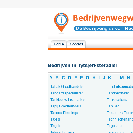
Home
Contact
Bedrijven in Tytsjerksteradiel
A
B
C
D
E
F
G
H
I
J
K
L
M
N
Tabak Groothandels
Tandartsbenod
Tandartsspecialisten
Tandprothetici
Tankbouw Installaties
Tankstations
Tapij Groothandels
Tapijten
Tattoos Piercings
Taxateurs Exper
Taxi´s
Technischehan
Tegels
Tegelzetters
Tekstschrijvers
Telecommunicat