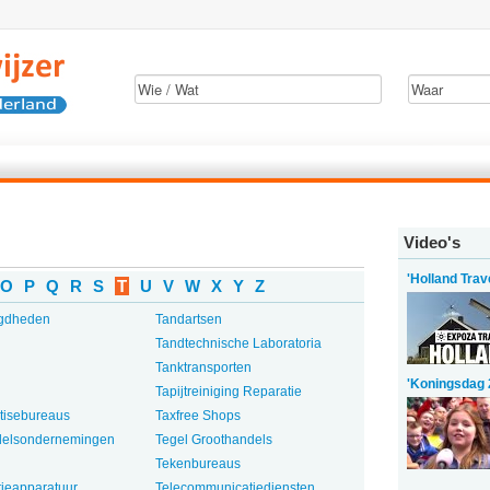
Video's
'Holland Trav
O
P
Q
R
S
T
U
V
W
X
Y
Z
igdheden
Tandartsen
Tandtechnische Laboratoria
Tanktransporten
'Koningsdag 
Tapijtreiniging Reparatie
tisebureaus
Taxfree Shops
delsondernemingen
Tegel Groothandels
Tekenbureaus
ieapparatuur
Telecommunicatiediensten