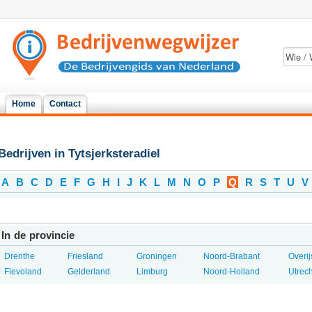
Home
Contact
Bedrijven in Tytsjerksteradiel
A
B
C
D
E
F
G
H
I
J
K
L
M
N
O
P
Q
R
S
T
U
V
In de provincie
Drenthe
Friesland
Groningen
Noord-Brabant
Overij
Flevoland
Gelderland
Limburg
Noord-Holland
Utrech