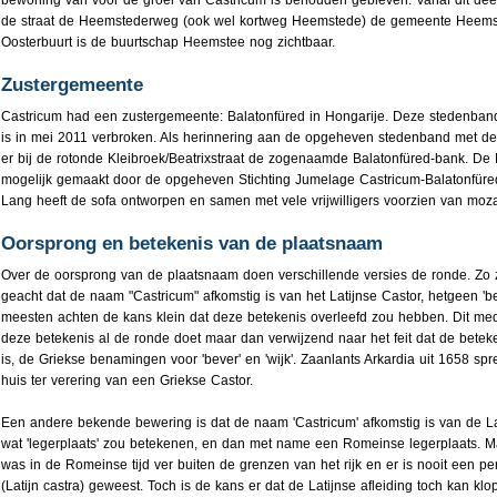
de straat de Heemstederweg (ook wel kortweg Heemstede) de gemeente Heemsk
Oosterbuurt is de buurtschap Heemstee nog zichtbaar.
Zustergemeente
Castricum had een zustergemeente: Balatonfüred in Hongarije. Deze stedenband
is in mei 2011 verbroken. Als herinnering aan de opgeheven stedenband met d
er bij de rotonde Kleibroek/Beatrixstraat de zogenaamde Balatonfüred-bank. De 
mogelijk gemaakt door de opgeheven Stichting Jumelage Castricum-Balatonfüre
Lang heeft de sofa ontworpen en samen met vele vrijwilligers voorzien van moza
Oorsprong en betekenis van de plaatsnaam
Over de oorsprong van de plaatsnaam doen verschillende versies de ronde. Zo 
geacht dat de naam "Castricum" afkomstig is van het Latijnse Castor, hetgeen 'b
meesten achten de kans klein dat deze betekenis overleefd zou hebben. Dit m
deze betekenis al de ronde doet maar dan verwijzend naar het feit dat de beteke
is, de Griekse benamingen voor 'bever' en 'wijk'. Zaanlants Arkardia uit 1658 spr
huis ter verering van een Griekse Castor.
Een andere bekende bewering is dat de naam 'Castricum' afkomstig is van de Lati
wat 'legerplaats' zou betekenen, en dan met name een Romeinse legerplaats. M
was in de Romeinse tijd ver buiten de grenzen van het rijk en er is nooit een
(Latijn castra) geweest. Toch is de kans er dat de Latijnse afleiding toch kan k