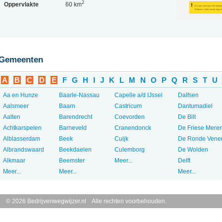
2
Oppervlakte
60 km
Gemeenten
A
B
C
D
E
F
G
H
I
J
K
L
M
N
O
P
Q
R
S
T
U
Aa en Hunze
Baarle-Nassau
Capelle a/d IJssel
Dalfsen
Aalsmeer
Baarn
Castricum
Dantumadiel
Aalten
Barendrecht
Coevorden
De Bilt
Achtkarspelen
Barneveld
Cranendonck
De Friese Mere
Alblasserdam
Beek
Cuijk
De Ronde Vene
Albrandswaard
Beekdaelen
Culemborg
De Wolden
Alkmaar
Beemster
Meer...
Delft
Meer...
Meer...
Meer...
© 2026 Bedrijvenwegwijzer.nl Alle rechten voorbehouden.