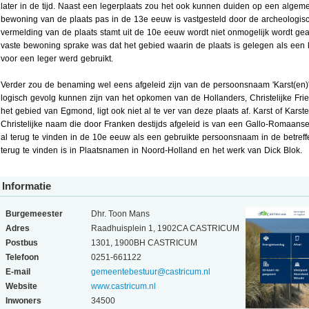
later in de tijd. Naast een legerplaats zou het ook kunnen duiden op een algem
bewoning van de plaats pas in de 13e eeuw is vastgesteld door de archeologis
vermelding van de plaats stamt uit de 10e eeuw wordt niet onmogelijk wordt gea
vaste bewoning sprake was dat het gebied waarin de plaats is gelegen als een 
voor een leger werd gebruikt.
Verder zou de benaming wel eens afgeleid zijn van de persoonsnaam 'Karst(en
logisch gevolg kunnen zijn van het opkomen van de Hollanders, Christelijke Frie
het gebied van Egmond, ligt ook niet al te ver van deze plaats af. Karst of Karst
Christelijke naam die door Franken destijds afgeleid is van een Gallo-Romaans
al terug te vinden in de 10e eeuw als een gebruikte persoonsnaam in de betref
terug te vinden is in Plaatsnamen in Noord-Holland en het werk van Dick Blok.
Informatie
Burgemeester
Dhr. Toon Mans
Adres
Raadhuisplein 1, 1902CA CASTRICUM
Postbus
1301, 1900BH CASTRICUM
Telefoon
0251-661122
E-mail
gemeentebestuur@castricum.nl
Website
www.castricum.nl
Inwoners
34500