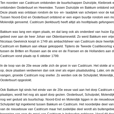
Ten noorden van Castricum ontstonden de buurtschappen Duinzijde, Kleibroek e
ontstonden Oosterbuurt en Heemstee. Tussen Duinzijde en Bakkum ontstond ook 
Deze plaats was ontstaan rondom de los- en- laadplek van schelpen voor de kal
Tussen Noord-End en Oosterbuurt ontstond er een eigen buurtje rondom een mol
Molendijk genoemd. Castricum (kerkbuurt) heeft altijd als hoofdplaats gefungeer
Bakkum was lang een eigen plaats, en dat lang ook als onderdeel van huize Eg
gebied over aan de heer Johan van Oldenbarneveldt. Zo werd Bakkum een vrije 
Nicolaas Geelvinck koopt in 1749 als ambachtsheer van Castricum deze heerlijkh
Castricum en Bakkum aan elkaar gekoppeld. Tijdens de Tweede Coalitieoorlog 
tussen de Britten en Russen aan de ene en de Fransen en de Hollanders aan de
Castricum vond plaats op 6 oktober 1799.
In de loop van de 20e eeuw zette zich de groei in van Castricum. Het slokte al v
op, deze plaatsen verdwenen dan ook snel als eigen plaatsduiding. Later, om d
vangen, groeide Castricum nog sneller. Zo werden ook de Schulpstet, Molendijk
Oosterbuurt opgeslokt.
Ook Bakkum ligt sinds het einde van de 20e eeuw vast aan het dorp Castricum
plaatsjes, wordt het nog als apart dorp gezien. Oosterbuurt, Schulpstet, Molen
nog wel geduid als buurtschap. Noord-End en Molendijk liggen in de nieuwbou
Schulpstet ligt ingeklemd tussen Bakkum en Castricum. Het noordelijke deel van
van de nieuwbouw van Castricum maar het zuidelijke deel wordt als buitengebie
bewoning van voor de groei van Castricum is behouden gebleven. Vanaf dit deel