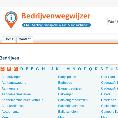
Home
Contact
Bedrijven
A
B
C
D
E
F
G
H
I
J
K
L
M
N
O
P
Q
R
S
T
U
Aandrijvingen
Babyspullen
Cad Cam
Aanhangwagens
Badmode
Cadeau Art
Aannemers
Baggerbedrijven
Cadeau Art
Aannemersmateriaal
Bakkerijen
Cafe's
Aannemersmaterieelverhuur
Bakkerijgrondstoffen
Cafetaria's
Abortusklinieken
Bakkerijmachines
Callcenters
Accountants
Balletscholen
Campers K
Meer...
Meer...
Meer...