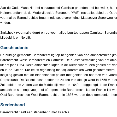
Aan de Oude Maas zijn het natuurgebied Carnisse grienden, het bouwdok, het
Heinenoordtunnel, de Modelvliegclub Europoort (MVE), recreatiegebied de Oude
voormalige Barendrechtse brug, modelspoorvereniging 'Maasoever Spoorweg' 
vinden.
Smitshoek (voormalig dorp) en de voormalige buurtschappen Carnisse, Barendr
Middeldijk en Noldijk.
Geschiedenis
De huidige gemeente Barendrecht ligt op het gebied van drie ambachtsheerlijkh
Barendrecht, West-Barendrecht en Carnisse. De oudste vermelding van het amb
uit het jaar 1264. Deze ambachten lagen in de Riederwaard, een gebied dat va
en in de 13e en 14e eeuw regelmatig met dijkdoorbraken werd geconfronteerd. 
indijking gestart met de Binnenlandse polder (het gebied ten noorden van Voor
Dorpsstraat). De Buitenlandse polder ten zuiden van die lijn werd in 1555 van e
Zuidpolder ten zuiden van de Middeldijk werd in 1649 drooggelegd. In de Franse
ambachten samengevoegd tot één gemeente Barendrecht. Na de Franse tijd werd
Oost-Barendrecht en West-Barendrecht en in 1836 werden deze gemeenten her
Stedenband
Barendrecht heeft een stedenband met Tsjechië.