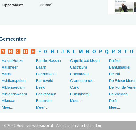
2
Oppervlakte
22 km
Gemeenten
A
B
C
D
E
F
G
H
I
J
K
L
M
N
O
P
Q
R
S
T
U
Aa en Hunze
Baarle-Nassau
Capelle a/d IJssel
Dalfsen
Aalsmeer
Baarn
Castricum
Dantumadiel
Aalten
Barendrecht
Coevorden
De Bilt
Achtkarspelen
Barneveld
Cranendonck
De Friese Mere
Alblasserdam
Beek
Cuijk
De Ronde Vene
Albrandswaard
Beekdaelen
Culemborg
De Wolden
Alkmaar
Beemster
Meer...
Delft
Meer...
Meer...
Meer...
© 2026 Bedrijvenwegwijzer.nl Alle rechten voorbehouden.