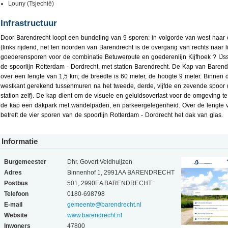
Louny (Tsjechië)
Infrastructuur
Door Barendrecht loopt een bundeling van 9 sporen: in volgorde van west naar
(links rijdend, net ten noorden van Barendrecht is de overgang van rechts naar lin
goederensporen voor de combinatie Betuweroute en goederenlijn Kijfhoek ? IJs
de spoorlijn Rotterdam - Dordrecht, met station Barendrecht. De Kap van Barend
over een lengte van 1,5 km; de breedte is 60 meter, de hoogte 9 meter. Binnen d
westkant gerekend tussenmuren na het tweede, derde, vijfde en zevende spoor 
station zelf). De kap dient om de visuele en geluidsoverlast voor de omgeving t
de kap een dakpark met wandelpaden, en parkeergelegenheid. Over de lengte va
betreft de vier sporen van de spoorlijn Rotterdam - Dordrecht het dak van glas.
Informatie
Burgemeester
Dhr. Govert Veldhuijzen
Adres
Binnenhof 1, 2991AA BARENDRECHT
Postbus
501, 2990EA BARENDRECHT
Telefoon
0180-698798
E-mail
gemeente@barendrecht.nl
Website
www.barendrecht.nl
Inwoners
47800