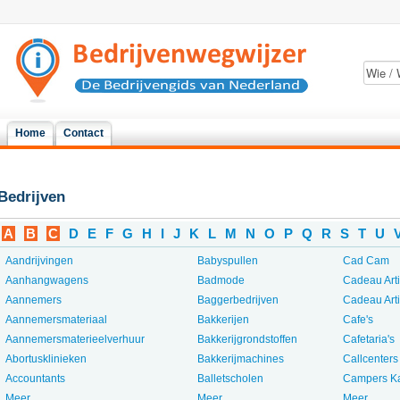
Home
Contact
Bedrijven
A
B
C
D
E
F
G
H
I
J
K
L
M
N
O
P
Q
R
S
T
U
Aandrijvingen
Babyspullen
Cad Cam
Aanhangwagens
Badmode
Cadeau Art
Aannemers
Baggerbedrijven
Cadeau Art
Aannemersmateriaal
Bakkerijen
Cafe's
Aannemersmaterieelverhuur
Bakkerijgrondstoffen
Cafetaria's
Abortusklinieken
Bakkerijmachines
Callcenters
Accountants
Balletscholen
Campers K
Meer...
Meer...
Meer...