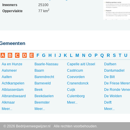
Inwoners
25100
2
Oppervlakte
77 km
Gemeenten
A
B
C
D
E
F
G
H
I
J
K
L
M
N
O
P
Q
R
S
T
U
Aa en Hunze
Baarle-Nassau
Capelle a/d IJssel
Dalfsen
Aalsmeer
Baarn
Castricum
Dantumadiel
Aalten
Barendrecht
Coevorden
De Bilt
Achtkarspelen
Barneveld
Cranendonck
De Friese Mere
Alblasserdam
Beek
Cuijk
De Ronde Vene
Albrandswaard
Beekdaelen
Culemborg
De Wolden
Alkmaar
Beemster
Meer...
Delft
Meer...
Meer...
Meer...
© 2026 Bedrijvenwegwijzer.nl Alle rechten voorbehouden.