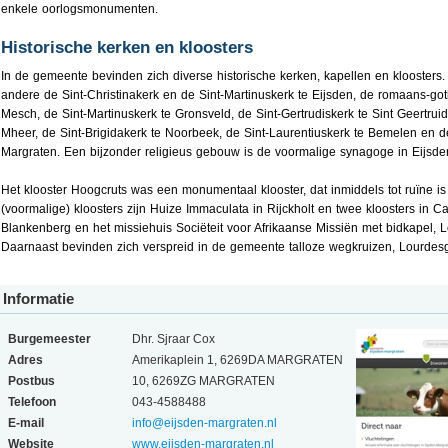
enkele oorlogsmonumenten.
Historische kerken en kloosters
In de gemeente bevinden zich diverse historische kerken, kapellen en kloosters. 
andere de Sint-Christinakerk en de Sint-Martinuskerk te Eijsden, de romaans-got
Mesch, de Sint-Martinuskerk te Gronsveld, de Sint-Gertrudiskerk te Sint Geertrui
Mheer, de Sint-Brigidakerk te Noorbeek, de Sint-Laurentiuskerk te Bemelen en de
Margraten. Een bijzonder religieus gebouw is de voormalige synagoge in Eijsde
Het klooster Hoogcruts was een monumentaal klooster, dat inmiddels tot ruïne is
(voormalige) kloosters zijn Huize Immaculata in Rijckholt en twee kloosters in C
Blankenberg en het missiehuis Sociëteit voor Afrikaanse Missiën met bidkapel, L
Daarnaast bevinden zich verspreid in de gemeente talloze wegkruizen, Lourdesg
Informatie
Burgemeester
Dhr. Sjraar Cox
Adres
Amerikaplein 1, 6269DA MARGRATEN
Postbus
10, 6269ZG MARGRATEN
Telefoon
043-4588488
E-mail
info@eijsden-margraten.nl
Website
www.eijsden-margraten.nl