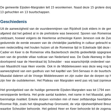
De gemeente Eijsden-Margraten telt 15 woonkernen. Naast deze 15 grotere dor
13 gehuchten en 13 buurtschappen.
Geschiedenis
Uit de aanwezigheid van de vuursteenmijnen van Rijckholt (ook elders in de 
afgeleid dat het gebied al in de prehistorie was bewoond. Sporen van Romeinse
zeldzaam, hoewel volgens de Heerlense archeologe Karen Jeneson ook de Zui
gedurende de eerste eeuwen van de christelijke jaartelling in cultuur gebracht 
een nederzetting met houten huizen uit de Romeinse tijd in Eckelrade lijkt deze st
Cadier en Keer is de Romeinse villa Backerbosch slechts gedeeltelijk opgegraven,
een van de grootste villae rusticae van Nederland was. De Oude Akerweg in Bem
doorlopend naar de Heerstraat bij Scheulder - was waarschijnlijk onderdeel v
van Maastricht naar Aken voerde. Ook in de Middeleeuwen was deze weg nog be
aanwezigheid van een gasthuis van het kapittel van Sint-Servaas in de buurtsch
Maasdal dateren uit de Vroege Middeleeuwen en zijn ouder dan de dorpen op he
zijn hier de oudstekernen. Het Plateau van Margraten werd pas vrij laat (opnie
Het grondgebied van de huidige gemeente Eijsden-Margraten was tot 1794 ee
versnipperde territoria. Het grote aantal kastelen, met name in het Maasdal, ge
toenmalige rivaliteit. Enkele dorpen vormden min of meer zelfstandige heerlijkh
Roomse Rijk, zoals het rijksgraafschap Gronsveld, de vrije rijksheerlijkheid Breus
waartoe Scheulder behoorde. Het gebied Heer en Keer behoorde tot de zogena