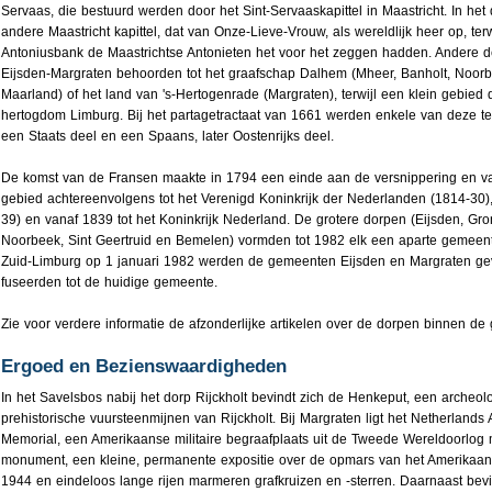
Servaas, die bestuurd werden door het Sint-Servaaskapittel in Maastricht. In he
andere Maastricht kapittel, dat van Onze-Lieve-Vrouw, als wereldlijk heer op, ter
Antoniusbank de Maastrichtse Antonieten het voor het zeggen hadden. Andere 
Eijsden-Margraten behoorden tot het graafschap Dalhem (Mheer, Banholt, Noorb
Maarland) of het land van 's-Hertogenrade (Margraten), terwijl een klein gebied 
hertogdom Limburg. Bij het partagetractaat van 1661 werden enkele van deze terr
een Staats deel en een Spaans, later Oostenrijks deel.
De komst van de Fransen maakte in 1794 een einde aan de versnippering en v
gebied achtereenvolgens tot het Verenigd Koninkrijk der Nederlanden (1814-30),
39) en vanaf 1839 tot het Koninkrijk Nederland. De grotere dorpen (Eijsden, Gro
Noorbeek, Sint Geertruid en Bemelen) vormden tot 1982 elk een aparte gemeente
Zuid-Limburg op 1 januari 1982 werden de gemeenten Eijsden en Margraten gev
fuseerden tot de huidige gemeente.
Zie voor verdere informatie de afzonderlijke artikelen over de dorpen binnen de
Ergoed en Bezienswaardigheden
In het Savelsbos nabij het dorp Rijckholt bevindt zich de Henkeput, een arche
prehistorische vuursteenmijnen van Rijckholt. Bij Margraten ligt het Netherland
Memorial, een Amerikaanse militaire begraafplaats uit de Tweede Wereldoorlog
monument, een kleine, permanente expositie over de opmars van het Amerikaan
1944 en eindeloos lange rijen marmeren grafkruizen en -sterren. Daarnaast bev