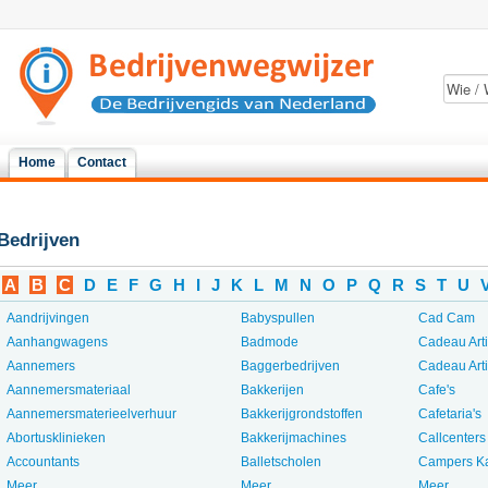
Home
Contact
Bedrijven
A
B
C
D
E
F
G
H
I
J
K
L
M
N
O
P
Q
R
S
T
U
Aandrijvingen
Babyspullen
Cad Cam
Aanhangwagens
Badmode
Cadeau Art
Aannemers
Baggerbedrijven
Cadeau Art
Aannemersmateriaal
Bakkerijen
Cafe's
Aannemersmaterieelverhuur
Bakkerijgrondstoffen
Cafetaria's
Abortusklinieken
Bakkerijmachines
Callcenters
Accountants
Balletscholen
Campers K
Meer...
Meer...
Meer...