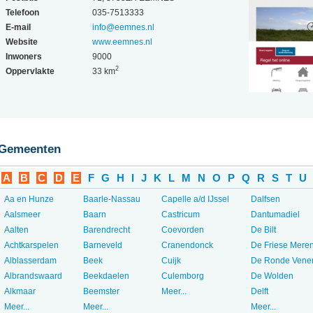
Telefoon
035-7513333
E-mail
info@eemnes.nl
Website
www.eemnes.nl
Inwoners
9000
2
Oppervlakte
33 km
Gemeenten
A
B
C
D
E
F
G
H
I
J
K
L
M
N
O
P
Q
R
S
T
U
Aa en Hunze
Baarle-Nassau
Capelle a/d IJssel
Dalfsen
Aalsmeer
Baarn
Castricum
Dantumadiel
Aalten
Barendrecht
Coevorden
De Bilt
Achtkarspelen
Barneveld
Cranendonck
De Friese Mere
Alblasserdam
Beek
Cuijk
De Ronde Vene
Albrandswaard
Beekdaelen
Culemborg
De Wolden
Alkmaar
Beemster
Meer...
Delft
Meer...
Meer...
Meer...