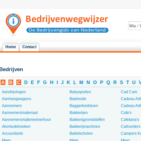
Home
Contact
Bedrijven
A
B
C
D
E
F
G
H
I
J
K
L
M
N
O
P
Q
R
S
T
U
Aandrijvingen
Babyspullen
Cad Cam
Aanhangwagens
Badmode
Cadeau Art
Aannemers
Baggerbedrijven
Cadeau Art
Aannemersmateriaal
Bakkerijen
Cafe's
Aannemersmaterieelverhuur
Bakkerijgrondstoffen
Cafetaria's
Abortusklinieken
Bakkerijmachines
Callcenters
Accountants
Balletscholen
Campers K
Meer...
Meer...
Meer...