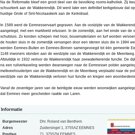
Na de Reformatie bleef een groot deel van de bevolking rooms-katholiek. Zij k
schuurkerk aan de Wakkerendijk. Dit werd later een definitief kerkgebouw dat o
huidige Grote of Sint-Nicolaaskerk aan de Kerkstraat.
In 1589 werd de Eemnesservaart gegraven. Aan de oostzijde van de Wakkerend
aangelegd, met een marktveld ertussen. In de zomerdijk, aan het einde van de 
schutsluis. Zo konden schepen met hooi, bouwmaterialen en turf worden vervoe
de houten sluis in de zomerdijk vervangen door een stenen sluis die in 1994 we
werden Eemnes-Buiten en Eemnes-Binnen samengevoegd tot één gemeente E
1148 inwoners stonden aan de westzijde van de Wakkerendijk en de Meentweg
Afsluitdijk in 1932 verloor de Wakkerendijk haar zeewaterkerende functie. De di
na een ruilverkaveling werden dwarswegen naar de Eemnesser polder aangeleg
melkveehouderijen van de Wakkerendijk en de Meentweg verplaatst naar de pol
westzijde van de Wakkerendijk verloren hun functie en kregen een woonbestem
Vanaf de zeventiger jaren van de twintigste eeuw werden woonwijken aangele
dat Eemnes meer gescheiden raakte van Laren.
Informatie
Burgemeester
Dhr. Roland van Benthem
Adres
Zuidersingel 1, 3755AZ EEMNES
Postbus
71, 3755ZH EEMNES