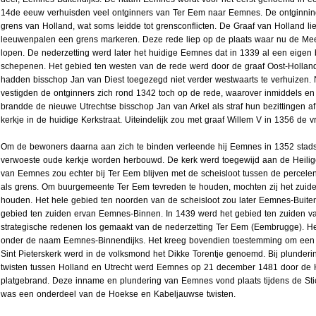
14de eeuw verhuisden veel ontginners van Ter Eem naar Eemnes. De ontginning
grens van Holland, wat soms leidde tot grensconflicten. De Graaf van Holland li
leeuwenpalen een grens markeren. Deze rede liep op de plaats waar nu de Me
lopen. De nederzetting werd later het huidige Eemnes dat in 1339 al een eigen
schepenen. Het gebied ten westen van de rede werd door de graaf Oost-Holl
hadden bisschop Jan van Diest toegezegd niet verder westwaarts te verhuizen.
vestigden de ontginners zich rond 1342 toch op de rede, waarover inmiddels 
brandde de nieuwe Utrechtse bisschop Jan van Arkel als straf hun bezittingen af
kerkje in de huidige Kerkstraat. Uiteindelijk zou met graaf Willem V in 1356 de v
Om de bewoners daarna aan zich te binden verleende hij Eemnes in 1352 stads
verwoeste oude kerkje worden herbouwd. De kerk werd toegewijd aan de Heilige 
van Eemnes zou echter bij Ter Eem blijven met de scheisloot tussen de percel
als grens. Om buurgemeente Ter Eem tevreden te houden, mochten zij het zuid
houden. Het hele gebied ten noorden van de scheisloot zou later Eemnes-Buit
gebied ten zuiden ervan Eemnes-Binnen. In 1439 werd het gebied ten zuiden v
strategische redenen los gemaakt van de nederzetting Ter Eem (Eembrugge). He
onder de naam Eemnes-Binnendijks. Het kreeg bovendien toestemming om een 
Sint Pieterskerk werd in de volksmond het Dikke Torentje genoemd. Bij plunder
twisten tussen Holland en Utrecht werd Eemnes op 21 december 1481 door de 
platgebrand. Deze inname en plundering van Eemnes vond plaats tijdens de Sti
was een onderdeel van de Hoekse en Kabeljauwse twisten.