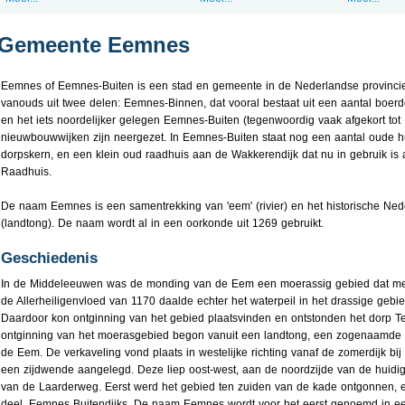
Gemeente Eemnes
Eemnes of Eemnes-Buiten is een stad en gemeente in de Nederlandse provincie
vanouds uit twee delen: Eemnes-Binnen, dat vooral bestaat uit een aantal boerd
en het iets noordelijker gelegen Eemnes-Buiten (tegenwoordig vaak afgekort to
nieuwbouwwijken zijn neergezet. In Eemnes-Buiten staat nog een aantal oude h
dorpskern, en een klein oud raadhuis aan de Wakkerendijk dat nu in gebruik is 
Raadhuis.
De naam Eemnes is een samentrekking van 'eem' (rivier) en het historische Ned
(landtong). De naam wordt al in een oorkonde uit 1269 gebruikt.
Geschiedenis
In de Middeleeuwen was de monding van de Eem een moerassig gebied dat mee
de Allerheiligenvloed van 1170 daalde echter het waterpeil in het drassige ge
Daardoor kon ontginning van het gebied plaatsvinden en ontstonden het dorp 
ontginning van het moerasgebied begon vanuit een landtong, een zogenaamde 
de Eem. De verkaveling vond plaats in westelijke richting vanaf de zomerdijk bi
een zijdwende aangelegd. Deze liep oost-west, aan de noordzijde van de huidi
van de Laarderweg. Eerst werd het gebied ten zuiden van de kade ontgonnen, e
deel, Eemnes Buitendijks. De naam Eemnes wordt voor het eerst genoemd in ee