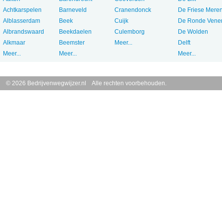
Achtkarspelen
Barneveld
Cranendonck
De Friese Mere
Alblasserdam
Beek
Cuijk
De Ronde Vene
Albrandswaard
Beekdaelen
Culemborg
De Wolden
Alkmaar
Beemster
Meer...
Delft
Meer...
Meer...
Meer...
© 2026 Bedrijvenwegwijzer.nl Alle rechten voorbehouden.