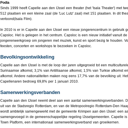
Podia
Sinds 1999 heeft Capelle aan den IJssel een theater (het 'Isala Theater') met tw
512 plaatsen en een kleine zaal (de 'Luc Lutz' zaal) met 151 plaatsen. In dit the
vertoond(Isala Film).
In 2010 is er in Capelle aan den IJssel een nieuw jongerencentrum in gebruik
Capsloc. Het is gelegen in het centrum. Capsloc is een nieuw initiatief vanuit d
jongerenwerkgroep om jongeren met muziek, kunst en sport bezig te houden. Voo
feesten, concerten en workshops te bezoeken in Capsloc.
Bevolkingsontwikkeling
Capelle aan den IJssel is met de loop der jaren uitgegroeid tot een multiculturel
Surinaamse afkomst, 3,1% van Antilliaanse afkomst, 1,5% van Turkse afkomst 
afkomst. Andere nationaliteiten maken nog eens 17,7% van de bevolking uit. Het
Capellenaren bedroeg 69,8% per 1 januari 2010.
Samenwerkingsverbanden
Capelle aan den IJssel neemt deel aan een aantal samenwerkingsverbanden. 
uit van de Stadsregio Rotterdam, en van de Metropoolregio Rotterdam-Den Haag
wordt ambtelijk samengewerkt met de gemeente Krimpen aan den IJssel: een aan
samengevoegd in de gemeenschappelijke regeling IJsselgemeenten. Capelle is
Town Platform, een internationaal samenwerkingsverband van groeikernen.