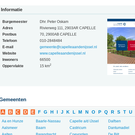
Informatie
Burgemeester
Dhr. Peter Oskam
Adres
Rivierweg 111, 2903AR CAPELLE
Postbus
70, 2900AB CAPELLE
Telefoon
010-2848484
E-mail
gemeente@capelleaandenijssel.nl
Website
www.capelleaandenijssel.nl
Inwoners
66500
2
Oppervlakte
15 km
Gemeenten
A
B
C
D
E
F
G
H
I
J
K
L
M
N
O
P
Q
R
S
T
U
Aa en Hunze
Baarle-Nassau
Capelle a/d IJssel
Dalfsen
Aalsmeer
Baarn
Castricum
Dantumadiel
Aalten
Barendrecht
Coevorden
De Bilt