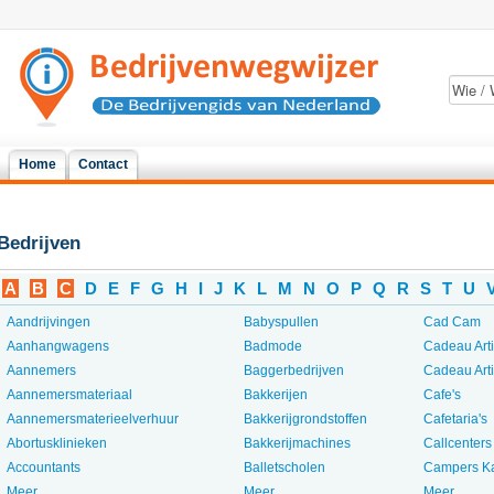
Home
Contact
Bedrijven
A
B
C
D
E
F
G
H
I
J
K
L
M
N
O
P
Q
R
S
T
U
Aandrijvingen
Babyspullen
Cad Cam
Aanhangwagens
Badmode
Cadeau Art
Aannemers
Baggerbedrijven
Cadeau Art
Aannemersmateriaal
Bakkerijen
Cafe's
Aannemersmaterieelverhuur
Bakkerijgrondstoffen
Cafetaria's
Abortusklinieken
Bakkerijmachines
Callcenters
Accountants
Balletscholen
Campers K
Meer...
Meer...
Meer...