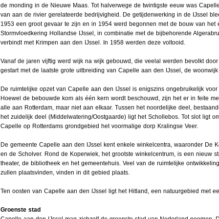
de monding in de Nieuwe Maas. Tot halverwege de twintigste eeuw was Capelle 
van aan de rivier gerelateerde bedrijvigheid. De getijdenwerking in de IJssel bl
1953 een groot gevaar te zijn en in 1954 werd begonnen met de bouw van het e
Stormvloedkering Hollandse IJssel, in combinatie met de bijbehorende Algerabr
verbindt met Krimpen aan den IJssel. In 1958 werden deze voltooid.
Vanaf de jaren vijftig werd wijk na wijk gebouwd, die veelal werden bevolkt doo
gestart met de laatste grote uitbreiding van Capelle aan den IJssel, de woonwijk
De ruimtelijke opzet van Capelle aan den IJssel is enigszins ongebruikelijk vo
Hoewel de bebouwde kom als één kern wordt beschouwd, zijn het er in feite m
alle aan Rotterdam, maar niet aan elkaar. Tussen het noordelijke deel, bestaande
het zuidelijk deel (Middelwatering/Oostgaarde) ligt het Schollebos. Tot slot ligt
Capelle op Rotterdams grondgebied het voormalige dorp Kralingse Veer.
De gemeente Capelle aan den IJssel kent enkele winkelcentra, waaronder De Ko
en de Scholver. Rond de Koperwiek, het grootste winkelcentrum, is een nieuw s
theater, de bibliotheek en het gemeentehuis. Veel van de ruimtelijke ontwikkeli
zullen plaatsvinden, vinden in dit gebied plaats.
Ten oosten van Capelle aan den IJssel ligt het Hitland, een natuurgebied met e
Groenste stad
Capelle aan den IJssel mag zichzelf de groenste stad van Nederland noemen. De 