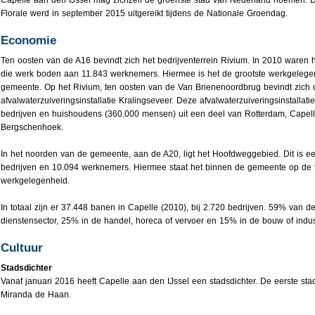
Florale werd in september 2015 uitgereikt tijdens de Nationale Groendag.
Economie
Ten oosten van de A16 bevindt zich het bedrijventerrein Rivium. In 2010 waren 
die werk boden aan 11.843 werknemers. Hiermee is het de grootste werkgelegen
gemeente. Op het Rivium, ten oosten van de Van Brienenoordbrug bevindt zich
afvalwaterzuiveringsinstallatie Kralingseveer. Deze afvalwaterzuiveringsinstallatie
bedrijven en huishoudens (360.000 mensen) uit een deel van Rotterdam, Capell
Bergschenhoek.
In het noorden van de gemeente, aan de A20, ligt het Hoofdweggebied. Dit is ee
bedrijven en 10.094 werknemers. Hiermee staat het binnen de gemeente op de t
werkgelegenheid.
In totaal zijn er 37.448 banen in Capelle (2010), bij 2.720 bedrijven. 59% van d
dienstensector, 25% in de handel, horeca of vervoer en 15% in de bouw of indus
Cultuur
Stadsdichter
Vanaf januari 2016 heeft Capelle aan den IJssel een stadsdichter. De eerste stad
Miranda de Haan.