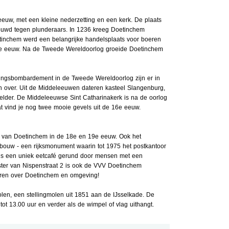
euw, met een kleine nederzetting en een kerk. De plaats
uwd tegen plunderaars. In 1236 kreeg Doetinchem
tinchem werd een belangrijke handelsplaats voor boeren
20e eeuw. Na de Tweede Wereldoorlog groeide Doetinchem
ingsbombardement in de Tweede Wereldoorlog zijn er in
 over. Uit de Middeleeuwen dateren kasteel Slangenburg,
elder. De Middeleeuwse Sint Catharinakerk is na de oorlog
t vind je nog twee mooie gevels uit de 16e eeuw.
d van Doetinchem in de 18e en 19e eeuw. Ook het
 gebouw - een rijksmonument waarin tot 1975 het postkantoor
t is een uniek eetcafé gerund door mensen met een
er van Nispenstraat 2 is ook de VVV Doetinchem
eren over Doetinchem en omgeving!
en, een stellingmolen uit 1851 aan de IJsselkade. De
tot 13.00 uur en verder als de wimpel of vlag uithangt.