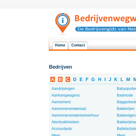
Home
Contact
Bedrijven
A
B
C
D
E
F
G
H
I
J
K
L
M
Aandrijvingen
Babyspulle
Aanhangwagens
Badmode
Aannemers
Baggerbedr
Aannemersmateriaal
Bakkerijen
Aannemersmaterieelverhuur
Bakkerijgro
Abortusklinieken
Bakkerijma
Accountants
Balletschol
Meer...
Meer...