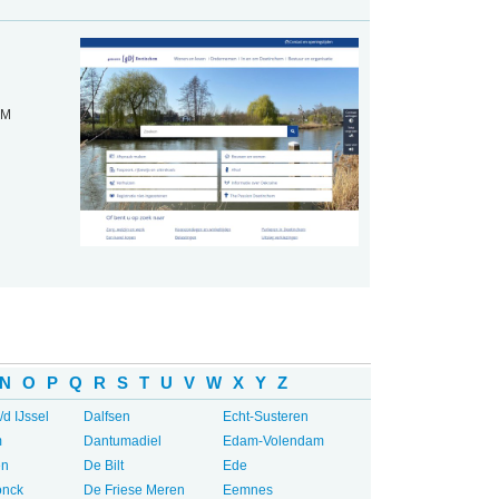
EM
N
O
P
Q
R
S
T
U
V
W
X
Y
Z
/d IJssel
Dalfsen
Echt-Susteren
m
Dantumadiel
Edam-Volendam
en
De Bilt
Ede
onck
De Friese Meren
Eemnes