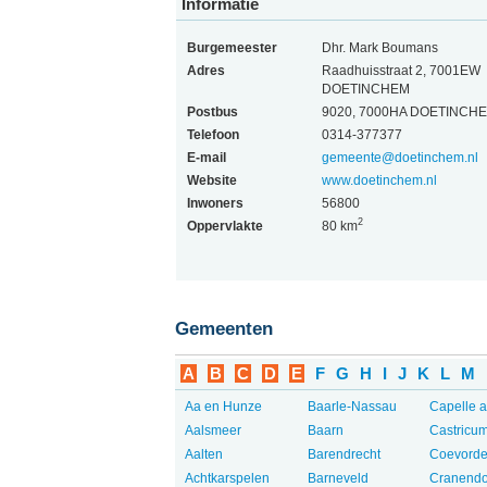
Informatie
Burgemeester
Dhr. Mark Boumans
Adres
Raadhuisstraat 2, 7001EW
DOETINCHEM
Postbus
9020, 7000HA DOETINCH
Telefoon
0314-377377
E-mail
gemeente@doetinchem.nl
Website
www.doetinchem.nl
Inwoners
56800
2
Oppervlakte
80 km
Gemeenten
A
B
C
D
E
F
G
H
I
J
K
L
M
Aa en Hunze
Baarle-Nassau
Capelle a
Aalsmeer
Baarn
Castricu
Aalten
Barendrecht
Coevord
Achtkarspelen
Barneveld
Cranend