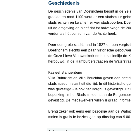
Geschiedenis
De geschiedenis van Doetinchem begint in de 9e e
groeide en rond 1100 werd er een stadsmuur gebo
stadsrechten en kwamen er vier stadspoorten. Doe
uit de omgeving en bleef dat tot halverwege de 
verder als hét centrum van de Achterhoek.
Door een grote stadsbrand in 1527 en een vergiss
Doetinchem slechts een paar historische gebouwen
de Onze Lieve Vrouwenkerk en het kasteeltje de K
herbouwd. In de Hamburgerstraat en de Waterstraa
Kasteel Slangenburg
Villa Ruimzicht en Villa Bouchina geven een beel
stadsmuseum stamt uit die tijd. In dit historische
was gevestigd - is ook het Borghuis gevestigd. Di
beperking. In het Stadsmuseum aan de Burgemeest
gevestigd. De medewerkers willen u graag inform
Breng zeker ook eens een bezoekje aan de Walmol
molen is gratis te bezichtigen op dinsdag van 9.00 