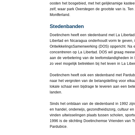
oosten het bosgebied, met het gelijknamige kasteel
zelf, waar park Overstegen de grootste van is. Te
Montferland.
Stedenbanden
Doetinchem heeft een stedenband met La Libertad
Libertad en Nicaragua onderhoudt vorm te geven, i
OntwikkelingsSamenwerking (DOS) opgericht. Na ee
concentreren op La Libertad. DOS wil graag meewe
aan de verbetering van de leefomstandigheden in 
zo veel mogelijk betrekken bij het leven in La Lib
Doetinchem heeft ook een stedenband met Pardubi
naar het vergroten van de belangstelling voor elk
lokale schaal een bijdrage te leveren aan een be
landen.
Sinds het ontstaan van de stedenband in 1992 zijn 
en handel, onderwijs, gezondheidszorg, cultuur en 
vinden uitwisselingen plaats tussen scholen, sport
1996 is de stichting Doetinchemse Vrienden van T
Pardubice.