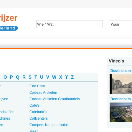
Video's
'Doetinchem 
N
O
P
Q
R
S
T
U
V
W
X
Y
Z
n
Cad Cam
Cadeau Artikelen
ijven
Cadeau Artikelen Groothandels
'Doetinchem 
Cafe's
ndstoffen
Cafetaria's
chines
Callcenters
en
Campers Kampeerauto's
Meer...