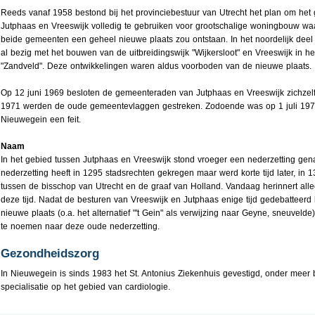
Reeds vanaf 1958 bestond bij het provinciebestuur van Utrecht het plan om het
Jutphaas en Vreeswijk volledig te gebruiken voor grootschalige woningbouw wa
beide gemeenten een geheel nieuwe plaats zou ontstaan. In het noordelijk dee
al bezig met het bouwen van de uitbreidingswijk "Wijkersloot" en Vreeswijk in he
"Zandveld". Deze ontwikkelingen waren aldus voorboden van de nieuwe plaats.
Op 12 juni 1969 besloten de gemeenteraden van Jutphaas en Vreeswijk zichzelf 
1971 werden de oude gemeentevlaggen gestreken. Zodoende was op 1 juli 19
Nieuwegein een feit.
Naam
In het gebied tussen Jutphaas en Vreeswijk stond vroeger een nederzetting g
nederzetting heeft in 1295 stadsrechten gekregen maar werd korte tijd later, in 
tussen de bisschop van Utrecht en de graaf van Holland. Vandaag herinnert al
deze tijd. Nadat de besturen van Vreeswijk en Jutphaas enige tijd gedebattee
nieuwe plaats (o.a. het alternatief "'t Gein" als verwijzing naar Geyne, sneuveld
te noemen naar deze oude nederzetting.
Gezondheidszorg
In Nieuwegein is sinds 1983 het St. Antonius Ziekenhuis gevestigd, onder meer
specialisatie op het gebied van cardiologie.