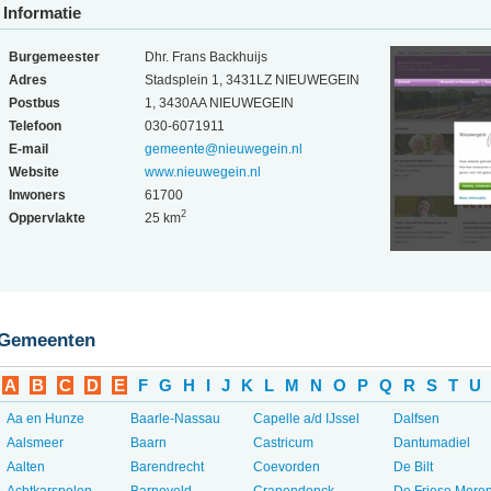
Informatie
Burgemeester
Dhr. Frans Backhuijs
Adres
Stadsplein 1, 3431LZ NIEUWEGEIN
Postbus
1, 3430AA NIEUWEGEIN
Telefoon
030-6071911
E-mail
gemeente@nieuwegein.nl
Website
www.nieuwegein.nl
Inwoners
61700
2
Oppervlakte
25 km
Gemeenten
A
B
C
D
E
F
G
H
I
J
K
L
M
N
O
P
Q
R
S
T
U
Aa en Hunze
Baarle-Nassau
Capelle a/d IJssel
Dalfsen
Aalsmeer
Baarn
Castricum
Dantumadiel
Aalten
Barendrecht
Coevorden
De Bilt
Achtkarspelen
Barneveld
Cranendonck
De Friese Mere