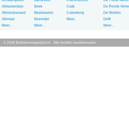
Alblasserdam
Beek
Cuijk
De Ronde Vene
Albrandswaard
Beekdaelen
Culemborg
De Wolden
Alkmaar
Beemster
Meer...
Delft
Meer...
Meer...
Meer...
© 2026 Bedrijvenwegwijzer.nl Alle rechten voorbehouden.