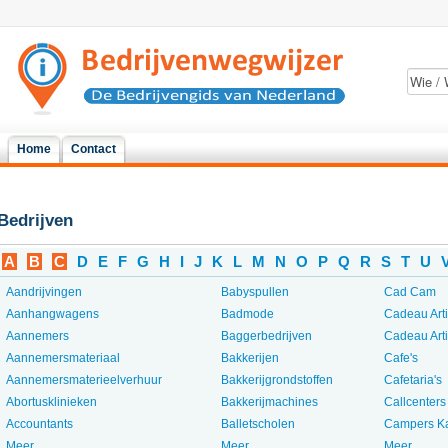
Home
Contact
Bedrijven
A
B
C
D
E
F
G
H
I
J
K
L
M
N
O
P
Q
R
S
T
U
Aandrijvingen
Babyspullen
Cad Cam
Aanhangwagens
Badmode
Cadeau Art
Aannemers
Baggerbedrijven
Cadeau Art
Aannemersmateriaal
Bakkerijen
Cafe's
Aannemersmaterieelverhuur
Bakkerijgrondstoffen
Cafetaria's
Abortusklinieken
Bakkerijmachines
Callcenters
Accountants
Balletscholen
Campers K
Meer...
Meer...
Meer...