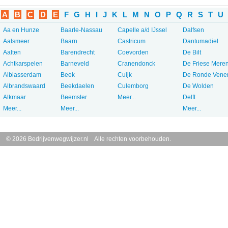
A
B
C
D
E
F
G
H
I
J
K
L
M
N
O
P
Q
R
S
T
U
Aa en Hunze
Baarle-Nassau
Capelle a/d IJssel
Dalfsen
Aalsmeer
Baarn
Castricum
Dantumadiel
Aalten
Barendrecht
Coevorden
De Bilt
Achtkarspelen
Barneveld
Cranendonck
De Friese Mere
Alblasserdam
Beek
Cuijk
De Ronde Vene
Albrandswaard
Beekdaelen
Culemborg
De Wolden
Alkmaar
Beemster
Meer...
Delft
Meer...
Meer...
Meer...
© 2026 Bedrijvenwegwijzer.nl Alle rechten voorbehouden.