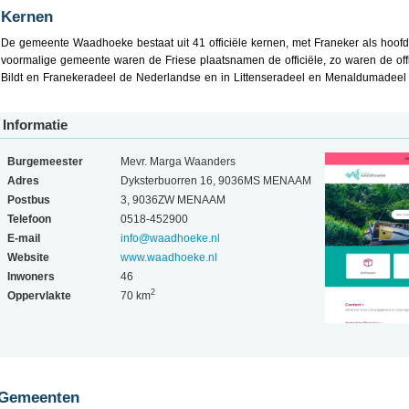
Kernen
De gemeente Waadhoeke bestaat uit 41 officiële kernen, met Franeker als hoofdpl
voormalige gemeente waren de Friese plaatsnamen de officiële, zo waren de off
Bildt en Franekeradeel de Nederlandse en in Littenseradeel en Menaldumadeel 
Informatie
Burgemeester
Mevr. Marga Waanders
Adres
Dyksterbuorren 16, 9036MS MENAAM
Postbus
3, 9036ZW MENAAM
Telefoon
0518-452900
E-mail
info@waadhoeke.nl
Website
www.waadhoeke.nl
Inwoners
46
2
Oppervlakte
70 km
Gemeenten