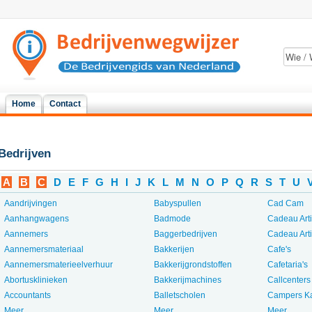
Home
Contact
Bedrijven
A
B
C
D
E
F
G
H
I
J
K
L
M
N
O
P
Q
R
S
T
U
Aandrijvingen
Babyspullen
Cad Cam
Aanhangwagens
Badmode
Cadeau Art
Aannemers
Baggerbedrijven
Cadeau Art
Aannemersmateriaal
Bakkerijen
Cafe's
Aannemersmaterieelverhuur
Bakkerijgrondstoffen
Cafetaria's
Abortusklinieken
Bakkerijmachines
Callcenters
Accountants
Balletscholen
Campers K
Meer...
Meer...
Meer...