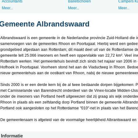
Accountants
Balletscholen
Campers K
Meer...
Meer...
Meer...
Gemeente Albrandswaard
Albrandswaard is een gemeente in de Nederlandse provincie Zuid-Holland die in
samenvoegen van de gemeentes Rhoon en Poortugaal. Hierbij werd een gedeel
grondgebied afgestaan aan Rotterdam; dit maakt deel uit van de Rotterdamse d
gemeente telt 25.066 inwoners en heeft een oppervlakte van 22,72 km². Veel inw
Rotterdam werken. Het gemeentehuis bevindt zich sinds het najaar van 2006 i
Hofhoek in Poortugaal. Voorheen stond het aan de Viaductweg in Rhoon. Bedoe
nieuw gemeentehuis aan de oostkant van Rhoon, nabij de nieuwe gemeentewerf
Sinds 2000 is er een derde kern bij de al twee bestaande dorpen bijgekomen: P
met Carnisselande van Barendrecht onderdeel van de Vinex-locatie Midden-IJs
onder de inwoners van Portland heeft uitgewezen dat zij graag als wijk onderdee
Rhoon in plaats als een zelfstandig dorp Portland binnen de gemeente Albrand
Portland ook aangesloten op het Rotterdamse "010"-net in plaats van het Barend
De gemeentenaam is afgeleid van de voormalige heerlijkheid Albrantswaard en 
Informatie