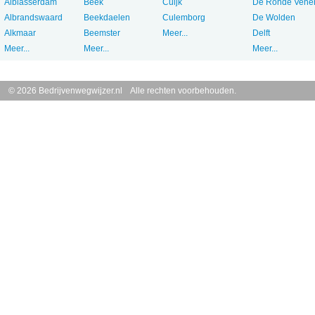
Alblasserdam
Beek
Cuijk
De Ronde Vene
Albrandswaard
Beekdaelen
Culemborg
De Wolden
Alkmaar
Beemster
Meer...
Delft
Meer...
Meer...
Meer...
© 2026 Bedrijvenwegwijzer.nl Alle rechten voorbehouden.