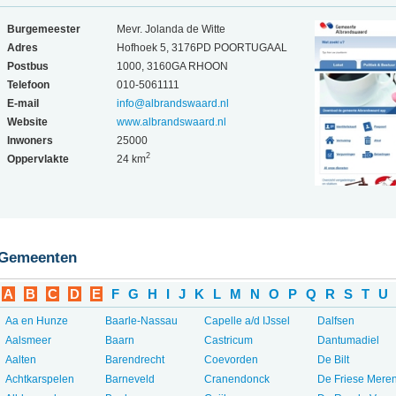
Burgemeester
Mevr. Jolanda de Witte
Adres
Hofhoek 5, 3176PD POORTUGAAL
Postbus
1000, 3160GA RHOON
Telefoon
010-5061111
E-mail
info@albrandswaard.nl
Website
www.albrandswaard.nl
Inwoners
25000
2
Oppervlakte
24 km
Gemeenten
A
B
C
D
E
F
G
H
I
J
K
L
M
N
O
P
Q
R
S
T
U
Aa en Hunze
Baarle-Nassau
Capelle a/d IJssel
Dalfsen
Aalsmeer
Baarn
Castricum
Dantumadiel
Aalten
Barendrecht
Coevorden
De Bilt
Achtkarspelen
Barneveld
Cranendonck
De Friese Mere