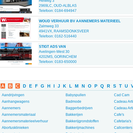
Heiweg 3
2969LC, OUD-ALBLAS
Telefoon: 0184-694947
WOUD VERHUUR BV AANNEMERS MATERIEEL
Zalmweg 33
4941VX, RAAMSDONKSVEER
Telefoon: 0162-516440
STIGT ADS VAN
Avelingen-West 30
4202MS, GORINCHEM
Telefoon: 0183-650000
A
B
C
D
E
F
G
H
I
J
K
L
M
N
O
P
Q
R
S
T
U
Aandrijvingen
Babyspullen
Cad Cam
Aanhangwagens
Badmode
Cadeau Art
Aannemers
Baggerbedrijven
Cadeau Art
Aannemersmateriaal
Bakkerijen
Cafe's
Aannemersmaterieelverhuur
Bakkerijgrondstoffen
Cafetaria's
Abortusklinieken
Bakkerijmachines
Callcenters