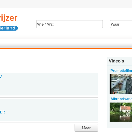
Video's
'Promotiefil
V
'Albrandswaa
EER
Meer