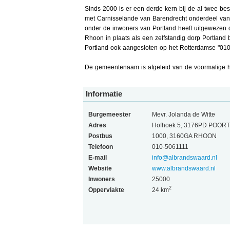
Sinds 2000 is er een derde kern bij de al twee b
met Carnisselande van Barendrecht onderdeel van
onder de inwoners van Portland heeft uitgewezen da
Rhoon in plaats als een zelfstandig dorp Portlan
Portland ook aangesloten op het Rotterdamse "010"
De gemeentenaam is afgeleid van de voormalige he
Informatie
Burgemeester
Mevr. Jolanda de Witte
Adres
Hofhoek 5, 3176PD POOR
Postbus
1000, 3160GA RHOON
Telefoon
010-5061111
E-mail
info@albrandswaard.nl
Website
www.albrandswaard.nl
Inwoners
25000
2
Oppervlakte
24 km