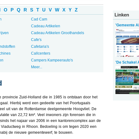
N
O
P
Q
R
S
T
U
V
W
X
Y
Z
Linken
n
Cad Cam
'Gemeente A
Cadeau Artikelen
ijven
Cadeau Artikelen Groothandels
Cafe's
ndstoffen
Cafetaria's
chines
Callcenters
en
Campers Kampeerauto's
'De Schakel 
Meer...
d
provincie Zuid-Holland die in 1985 is ontstaan door het
al. Hierbij werd een gedeelte van het Poortugaals
eel uit van de Rotterdamse deelgemeente Hoogvliet. De
lakte van 22,72 km². Veel inwoners zijn forensen die in
sinds het najaar van 2006 in een kantorencomplex aan de
e Viaductweg in Rhoon. Bedoeling is om tegen 2020 een
nabij de nieuwe gemeentewerf, te bouwen.