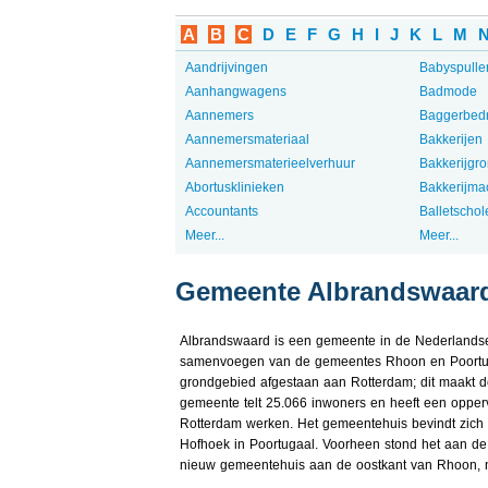
A
B
C
D
E
F
G
H
I
J
K
L
M
Aandrijvingen
Babyspulle
Aanhangwagens
Badmode
Aannemers
Baggerbedr
Aannemersmateriaal
Bakkerijen
Aannemersmaterieelverhuur
Bakkerijgro
Abortusklinieken
Bakkerijma
Accountants
Balletschol
Meer...
Meer...
Gemeente Albrandswaar
Albrandswaard is een gemeente in de Nederlandse 
samenvoegen van de gemeentes Rhoon en Poortuga
grondgebied afgestaan aan Rotterdam; dit maakt d
gemeente telt 25.066 inwoners en heeft een opperv
Rotterdam werken. Het gemeentehuis bevindt zich 
Hofhoek in Poortugaal. Voorheen stond het aan d
nieuw gemeentehuis aan de oostkant van Rhoon, 