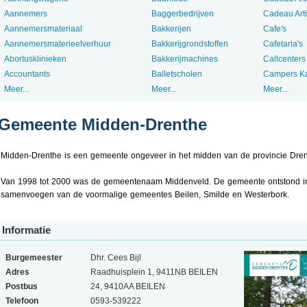
Aannemers
Baggerbedrijven
Cadeau Art
Aannemersmateriaal
Bakkerijen
Cafe's
Aannemersmaterieelverhuur
Bakkerijgrondstoffen
Cafetaria's
Abortusklinieken
Bakkerijmachines
Callcenters
Accountants
Balletscholen
Campers K
Meer...
Meer...
Meer...
Gemeente Midden-Drenthe
Midden-Drenthe is een gemeente ongeveer in het midden van de provincie Dren
Van 1998 tot 2000 was de gemeentenaam Middenveld. De gemeente ontstond i
samenvoegen van de voormalige gemeentes Beilen, Smilde en Westerbork.
Informatie
Burgemeester
Dhr. Cees Bijl
Adres
Raadhuisplein 1, 9411NB BEILEN
Postbus
24, 9410AA BEILEN
Telefoon
0593-539222