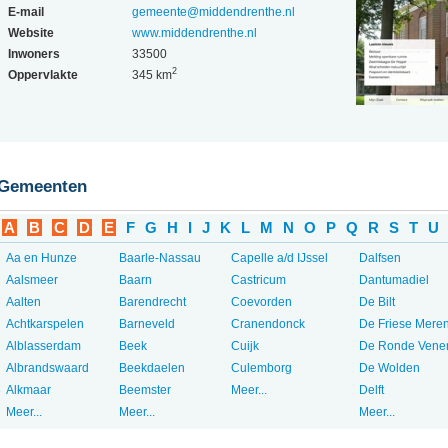
E-mail
gemeente@middendrenthe.nl
Website
www.middendrenthe.nl
Inwoners
33500
2
Oppervlakte
345 km
Gemeenten
A
B
C
D
E
F
G
H
I
J
K
L
M
N
O
P
Q
R
S
T
U
Aa en Hunze
Baarle-Nassau
Capelle a/d IJssel
Dalfsen
Aalsmeer
Baarn
Castricum
Dantumadiel
Aalten
Barendrecht
Coevorden
De Bilt
Achtkarspelen
Barneveld
Cranendonck
De Friese Mere
Alblasserdam
Beek
Cuijk
De Ronde Vene
Albrandswaard
Beekdaelen
Culemborg
De Wolden
Alkmaar
Beemster
Meer...
Delft
Meer...
Meer...
Meer...