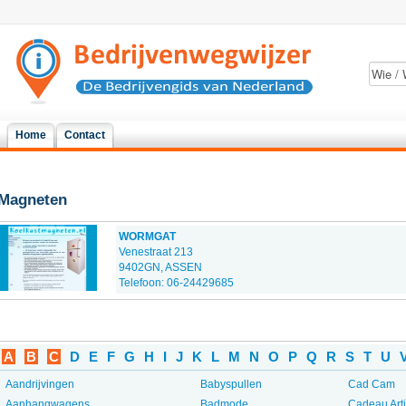
Home
Contact
Magneten
WORMGAT
Venestraat 213
9402GN, ASSEN
Telefoon: 06-24429685
A
B
C
D
E
F
G
H
I
J
K
L
M
N
O
P
Q
R
S
T
U
Aandrijvingen
Babyspullen
Cad Cam
Aanhangwagens
Badmode
Cadeau Art