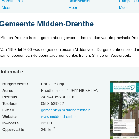
Accountants
Balletscholen
Campers K
Meer...
Meer...
Meer...
Gemeente Midden-Drenthe
Midden-Drenthe is een gemeente ongeveer in het midden van de provincie Dren
Van 1998 tot 2000 was de gemeentenaam Middenveld. De gemeente ontstond i
samenvoegen van de voormalige gemeentes Beilen, Smilde en Westerbork.
Informatie
Burgemeester
Dhr. Cees Bijl
Adres
Raadhuisplein 1, 9411NB BEILEN
Postbus
24, 9410AA BEILEN
Telefoon
0593-539222
E-mail
gemeente@middendrenthe.nl
Website
www.middendrenthe.nl
Inwoners
33500
2
Oppervlakte
345 km