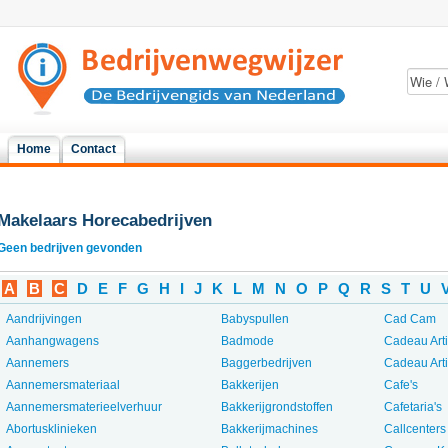
Home
Contact
Makelaars Horecabedrijven
Geen bedrijven gevonden
A
B
C
D
E
F
G
H
I
J
K
L
M
N
O
P
Q
R
S
T
U
Aandrijvingen
Babyspullen
Cad Cam
Aanhangwagens
Badmode
Cadeau Art
Aannemers
Baggerbedrijven
Cadeau Art
Aannemersmateriaal
Bakkerijen
Cafe's
Aannemersmaterieelverhuur
Bakkerijgrondstoffen
Cafetaria's
Abortusklinieken
Bakkerijmachines
Callcenters