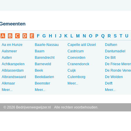
Gemeenten
A
B
C
D
E
F
G
H
I
J
K
L
M
N
O
P
Q
R
S
T
U
Aa en Hunze
Baarle-Nassau
Capelle a/d IJssel
Dalfsen
Aalsmeer
Baarn
Castricum
Dantumadiel
Aalten
Barendrecht
Coevorden
De Bilt
Achtkarspelen
Barneveld
Cranendonck
De Friese Mere
Alblasserdam
Beek
Cuijk
De Ronde Vene
Albrandswaard
Beekdaelen
Culemborg
De Wolden
Alkmaar
Beemster
Meer...
Delft
Meer...
Meer...
Meer...
© 2026 Bedrijvenwegwijzer.nl Alle rechten voorbehouden.