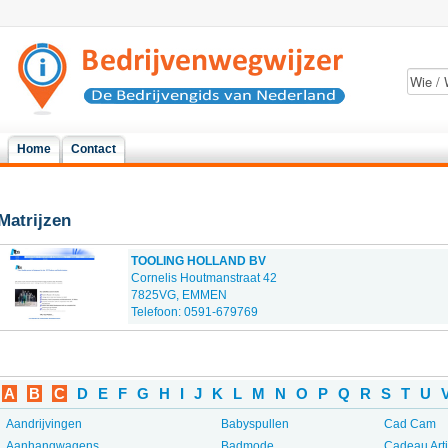
Home
Contact
Matrijzen
TOOLING HOLLAND BV
Cornelis Houtmanstraat 42
7825VG, EMMEN
Telefoon: 0591-679769
A
B
C
D
E
F
G
H
I
J
K
L
M
N
O
P
Q
R
S
T
U
Aandrijvingen
Babyspullen
Cad Cam
Aanhangwagens
Badmode
Cadeau Art