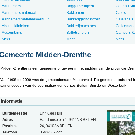
Aannemers
Baggerbedrijven
Cadeau Art
Aannemersmateriaal
Bakkerijen
Cafe's
Aannemersmaterieelverhuur
Bakkerijgrondstoffen
Cafetaria's
Abortusklinieken
Bakkerijmachines
Callcenters
Accountants
Balletscholen
Campers K
Meer...
Meer...
Meer...
Gemeente Midden-Drenthe
Midden-Drenthe is een gemeente ongeveer in het midden van de provincie Dren
Van 1998 tot 2000 was de gemeentenaam Middenveld. De gemeente ontstond i
samenvoegen van de voormalige gemeentes Beilen, Smilde en Westerbork.
Informatie
Burgemeester
Dhr. Cees Bijl
Adres
Raadhuisplein 1, 9411NB BEILEN
Postbus
24, 9410AA BEILEN
Telefoon
0593-539222