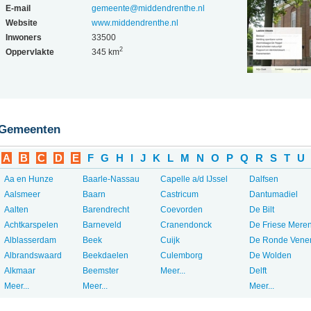
E-mail
gemeente@middendrenthe.nl
Website
www.middendrenthe.nl
Inwoners
33500
2
Oppervlakte
345 km
Gemeenten
A
B
C
D
E
F
G
H
I
J
K
L
M
N
O
P
Q
R
S
T
U
Aa en Hunze
Baarle-Nassau
Capelle a/d IJssel
Dalfsen
Aalsmeer
Baarn
Castricum
Dantumadiel
Aalten
Barendrecht
Coevorden
De Bilt
Achtkarspelen
Barneveld
Cranendonck
De Friese Mere
Alblasserdam
Beek
Cuijk
De Ronde Vene
Albrandswaard
Beekdaelen
Culemborg
De Wolden
Alkmaar
Beemster
Meer...
Delft
Meer...
Meer...
Meer...