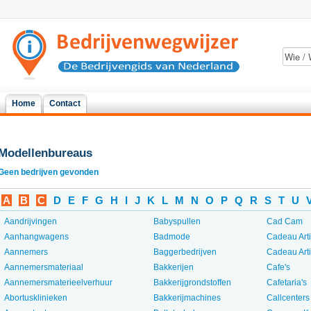
Home
Contact
Modellenbureaus
Geen bedrijven gevonden
A
B
C
D
E
F
G
H
I
J
K
L
M
N
O
P
Q
R
S
T
U
Aandrijvingen
Babyspullen
Cad Cam
Aanhangwagens
Badmode
Cadeau Art
Aannemers
Baggerbedrijven
Cadeau Art
Aannemersmateriaal
Bakkerijen
Cafe's
Aannemersmaterieelverhuur
Bakkerijgrondstoffen
Cafetaria's
Abortusklinieken
Bakkerijmachines
Callcenters