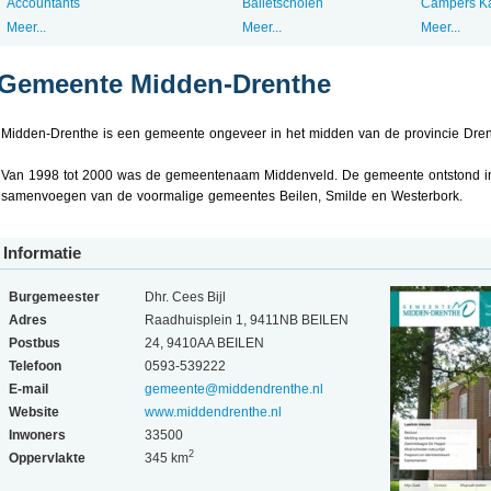
Accountants
Balletscholen
Campers K
Meer...
Meer...
Meer...
Gemeente Midden-Drenthe
Midden-Drenthe is een gemeente ongeveer in het midden van de provincie Dren
Van 1998 tot 2000 was de gemeentenaam Middenveld. De gemeente ontstond i
samenvoegen van de voormalige gemeentes Beilen, Smilde en Westerbork.
Informatie
Burgemeester
Dhr. Cees Bijl
Adres
Raadhuisplein 1, 9411NB BEILEN
Postbus
24, 9410AA BEILEN
Telefoon
0593-539222
E-mail
gemeente@middendrenthe.nl
Website
www.middendrenthe.nl
Inwoners
33500
2
Oppervlakte
345 km