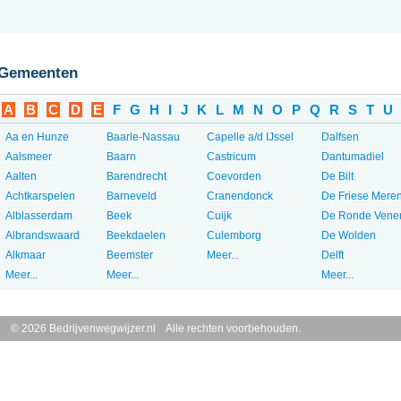
Gemeenten
A
B
C
D
E
F
G
H
I
J
K
L
M
N
O
P
Q
R
S
T
U
Aa en Hunze
Baarle-Nassau
Capelle a/d IJssel
Dalfsen
Aalsmeer
Baarn
Castricum
Dantumadiel
Aalten
Barendrecht
Coevorden
De Bilt
Achtkarspelen
Barneveld
Cranendonck
De Friese Mere
Alblasserdam
Beek
Cuijk
De Ronde Vene
Albrandswaard
Beekdaelen
Culemborg
De Wolden
Alkmaar
Beemster
Meer...
Delft
Meer...
Meer...
Meer...
© 2026 Bedrijvenwegwijzer.nl Alle rechten voorbehouden.