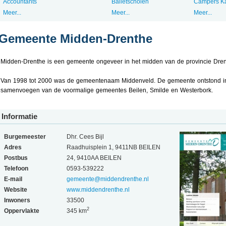
Accountants
Balletscholen
Campers K
Meer...
Meer...
Meer...
Gemeente Midden-Drenthe
Midden-Drenthe is een gemeente ongeveer in het midden van de provincie Dren
Van 1998 tot 2000 was de gemeentenaam Middenveld. De gemeente ontstond i
samenvoegen van de voormalige gemeentes Beilen, Smilde en Westerbork.
Informatie
Burgemeester
Dhr. Cees Bijl
Adres
Raadhuisplein 1, 9411NB BEILEN
Postbus
24, 9410AA BEILEN
Telefoon
0593-539222
E-mail
gemeente@middendrenthe.nl
Website
www.middendrenthe.nl
Inwoners
33500
2
Oppervlakte
345 km