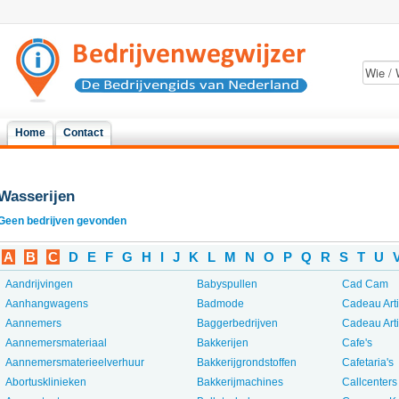
Home
Contact
Wasserijen
Geen bedrijven gevonden
A
B
C
D
E
F
G
H
I
J
K
L
M
N
O
P
Q
R
S
T
U
Aandrijvingen
Babyspullen
Cad Cam
Aanhangwagens
Badmode
Cadeau Art
Aannemers
Baggerbedrijven
Cadeau Art
Aannemersmateriaal
Bakkerijen
Cafe's
Aannemersmaterieelverhuur
Bakkerijgrondstoffen
Cafetaria's
Abortusklinieken
Bakkerijmachines
Callcenters