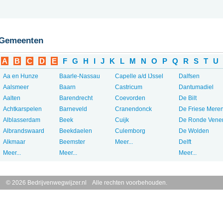
Gemeenten
A
B
C
D
E
F
G
H
I
J
K
L
M
N
O
P
Q
R
S
T
U
Aa en Hunze
Baarle-Nassau
Capelle a/d IJssel
Dalfsen
Aalsmeer
Baarn
Castricum
Dantumadiel
Aalten
Barendrecht
Coevorden
De Bilt
Achtkarspelen
Barneveld
Cranendonck
De Friese Mere
Alblasserdam
Beek
Cuijk
De Ronde Vene
Albrandswaard
Beekdaelen
Culemborg
De Wolden
Alkmaar
Beemster
Meer...
Delft
Meer...
Meer...
Meer...
© 2026 Bedrijvenwegwijzer.nl Alle rechten voorbehouden.