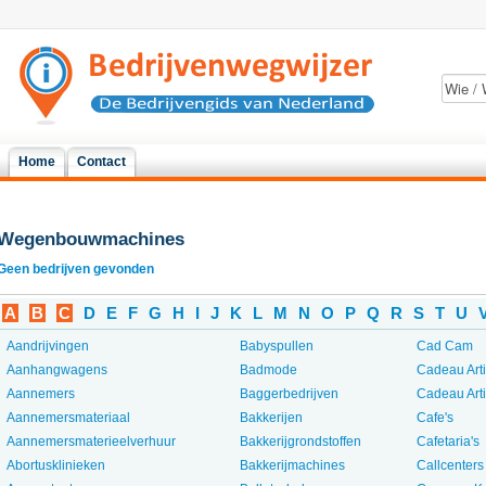
Home
Contact
Wegenbouwmachines
Geen bedrijven gevonden
A
B
C
D
E
F
G
H
I
J
K
L
M
N
O
P
Q
R
S
T
U
Aandrijvingen
Babyspullen
Cad Cam
Aanhangwagens
Badmode
Cadeau Art
Aannemers
Baggerbedrijven
Cadeau Art
Aannemersmateriaal
Bakkerijen
Cafe's
Aannemersmaterieelverhuur
Bakkerijgrondstoffen
Cafetaria's
Abortusklinieken
Bakkerijmachines
Callcenters