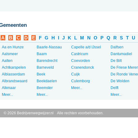
Gemeenten
A
B
C
D
E
F
G
H
I
J
K
L
M
N
O
P
Q
R
S
T
U
Aa en Hunze
Baarle-Nassau
Capelle a/d IJssel
Dalfsen
Aalsmeer
Baarn
Castricum
Dantumadiel
Aalten
Barendrecht
Coevorden
De Bilt
Achtkarspelen
Barneveld
Cranendonck
De Friese Mere
Alblasserdam
Beek
Cuijk
De Ronde Vene
Albrandswaard
Beekdaelen
Culemborg
De Wolden
Alkmaar
Beemster
Meer...
Delft
Meer...
Meer...
Meer...
© 2026 Bedrijvenwegwijzer.nl Alle rechten voorbehouden.