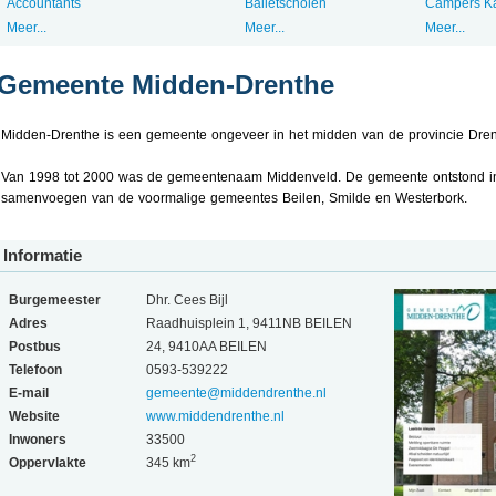
Accountants
Balletscholen
Campers K
Meer...
Meer...
Meer...
Gemeente Midden-Drenthe
Midden-Drenthe is een gemeente ongeveer in het midden van de provincie Dren
Van 1998 tot 2000 was de gemeentenaam Middenveld. De gemeente ontstond i
samenvoegen van de voormalige gemeentes Beilen, Smilde en Westerbork.
Informatie
Burgemeester
Dhr. Cees Bijl
Adres
Raadhuisplein 1, 9411NB BEILEN
Postbus
24, 9410AA BEILEN
Telefoon
0593-539222
E-mail
gemeente@middendrenthe.nl
Website
www.middendrenthe.nl
Inwoners
33500
2
Oppervlakte
345 km