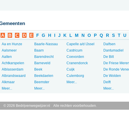
Gemeenten
A
B
C
D
E
F
G
H
I
J
K
L
M
N
O
P
Q
R
S
T
U
Aa en Hunze
Baarle-Nassau
Capelle a/d IJssel
Dalfsen
Aalsmeer
Baarn
Castricum
Dantumadiel
Aalten
Barendrecht
Coevorden
De Bilt
Achtkarspelen
Barneveld
Cranendonck
De Friese Mere
Alblasserdam
Beek
Cuijk
De Ronde Vene
Albrandswaard
Beekdaelen
Culemborg
De Wolden
Alkmaar
Beemster
Meer...
Delft
Meer...
Meer...
Meer...
© 2026 Bedrijvenwegwijzer.nl Alle rechten voorbehouden.