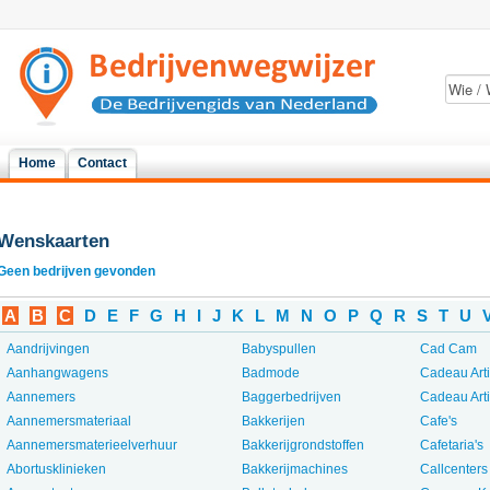
Home
Contact
Wenskaarten
Geen bedrijven gevonden
A
B
C
D
E
F
G
H
I
J
K
L
M
N
O
P
Q
R
S
T
U
Aandrijvingen
Babyspullen
Cad Cam
Aanhangwagens
Badmode
Cadeau Art
Aannemers
Baggerbedrijven
Cadeau Art
Aannemersmateriaal
Bakkerijen
Cafe's
Aannemersmaterieelverhuur
Bakkerijgrondstoffen
Cafetaria's
Abortusklinieken
Bakkerijmachines
Callcenters