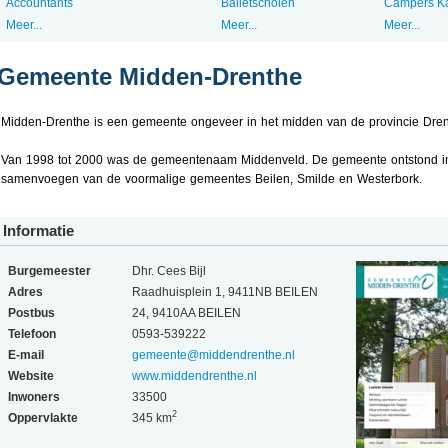
Accountants
Balletscholen
Campers K
Meer...
Meer...
Meer...
Gemeente Midden-Drenthe
Midden-Drenthe is een gemeente ongeveer in het midden van de provincie Dren
Van 1998 tot 2000 was de gemeentenaam Middenveld. De gemeente ontstond i
samenvoegen van de voormalige gemeentes Beilen, Smilde en Westerbork.
Informatie
Burgemeester
Dhr. Cees Bijl
Adres
Raadhuisplein 1, 9411NB BEILEN
Postbus
24, 9410AA BEILEN
Telefoon
0593-539222
E-mail
gemeente@middendrenthe.nl
Website
www.middendrenthe.nl
Inwoners
33500
2
Oppervlakte
345 km