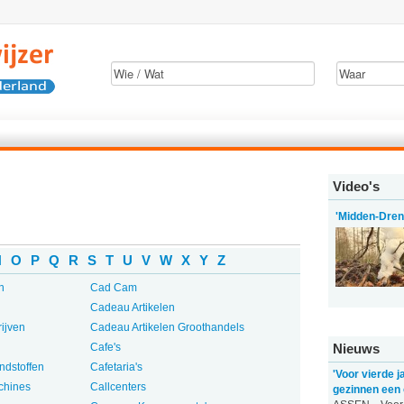
Video's
'Midden-Drent
N
O
P
Q
R
S
T
U
V
W
X
Y
Z
n
Cad Cam
Cadeau Artikelen
ijven
Cadeau Artikelen Groothandels
Cafe's
Nieuws
ndstoffen
Cafetaria's
'Voor vierde j
chines
Callcenters
gezinnen een 