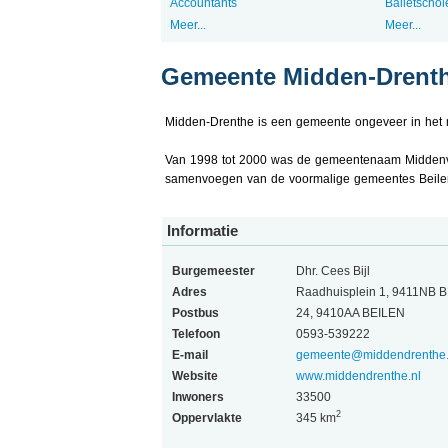
Accountants
Balletschol
Meer...
Meer...
Gemeente Midden-Drent
Midden-Drenthe is een gemeente ongeveer in het 
Van 1998 tot 2000 was de gemeentenaam Middenve
samenvoegen van de voormalige gemeentes Beilen
Informatie
Burgemeester
Dhr. Cees Bijl
Adres
Raadhuisplein 1, 9411NB 
Postbus
24, 9410AA BEILEN
Telefoon
0593-539222
E-mail
gemeente@middendrenthe.
Website
www.middendrenthe.nl
Inwoners
33500
2
Oppervlakte
345 km