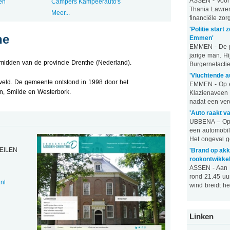
ASSEN - Voor h
en
Campers Kampeerauto's
Thania Lawren
Meer...
financiële zorg
'Politie start
he
Emmen'
EMMEN - De po
jarige man. Hi
midden van de provincie Drenthe (Nederland).
Burgernetactie
'Vluchtende a
ld. De gemeente ontstond in 1998 door het
EMMEN - Op e
, Smilde en Westerbork.
Klazienaveen 
nadat een verd
'Auto raakt v
UBBENA – Op 
een automobil
Het ongeval ge
BEILEN
'Brand op akk
rookontwikkel
ASSEN - Aan 
rond 21.45 uu
nl
wind breidt het 
Linken