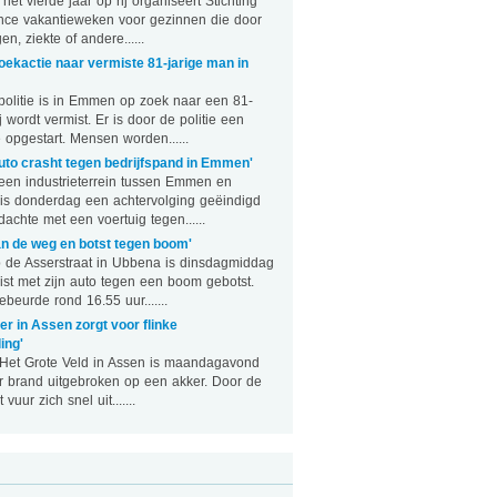
et vierde jaar op rij organiseert Stichting
ce vakantieweken voor gezinnen die door
en, ziekte of andere......
 zoekactie naar vermiste 81-jarige man in
litie is in Emmen op zoek naar een 81-
j wordt vermist. Er is door de politie een
 opgestart. Mensen worden......
uto crasht tegen bedrijfspand in Emmen'
en industrieterrein tussen Emmen en
is donderdag een achtervolging geëindigd
achte met een voertuig tegen......
an de weg en botst tegen boom'
de Asserstraat in Ubbena is dinsdagmiddag
ist met zijn auto tegen een boom gebotst.
beurde rond 16.55 uur.......
er in Assen zorgt voor flinke
ing'
Het Grote Veld in Assen is maandagavond
r brand uitgebroken op een akker. Door de
vuur zich snel uit.......