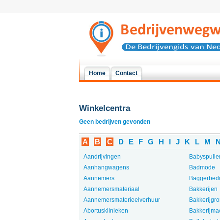
Home
Contact
Winkelcentra
Geen bedrijven gevonden
A
B
C
D
E
F
G
H
I
J
K
L
M
Aandrijvingen
Babyspulle
Aanhangwagens
Badmode
Aannemers
Baggerbedr
Aannemersmateriaal
Bakkerijen
Aannemersmaterieelverhuur
Bakkerijgro
Abortusklinieken
Bakkerijma