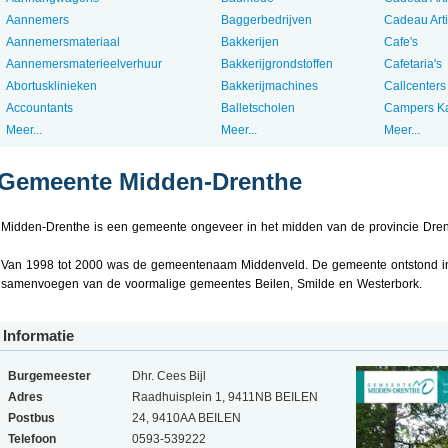
Aannemers
Baggerbedrijven
Cadeau Art
Aannemersmateriaal
Bakkerijen
Cafe's
Aannemersmaterieelverhuur
Bakkerijgrondstoffen
Cafetaria's
Abortusklinieken
Bakkerijmachines
Callcenters
Accountants
Balletscholen
Campers K
Meer...
Meer...
Meer...
Gemeente Midden-Drenthe
Midden-Drenthe is een gemeente ongeveer in het midden van de provincie Dren
Van 1998 tot 2000 was de gemeentenaam Middenveld. De gemeente ontstond i
samenvoegen van de voormalige gemeentes Beilen, Smilde en Westerbork.
Informatie
Burgemeester
Dhr. Cees Bijl
Adres
Raadhuisplein 1, 9411NB BEILEN
Postbus
24, 9410AA BEILEN
Telefoon
0593-539222