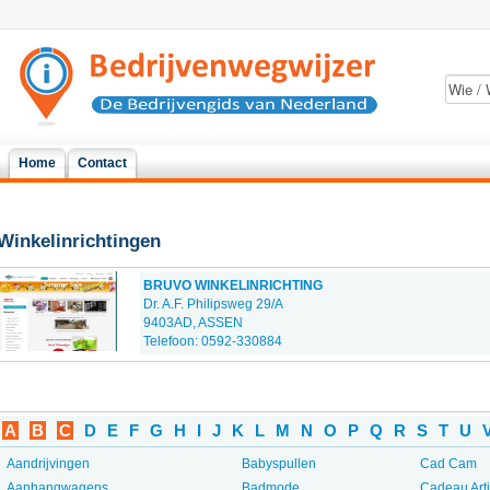
Home
Contact
Winkelinrichtingen
BRUVO WINKELINRICHTING
Dr. A.F. Philipsweg 29/A
9403AD, ASSEN
Telefoon: 0592-330884
A
B
C
D
E
F
G
H
I
J
K
L
M
N
O
P
Q
R
S
T
U
Aandrijvingen
Babyspullen
Cad Cam
Aanhangwagens
Badmode
Cadeau Art