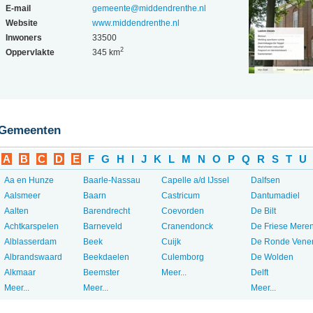
E-mail
gemeente@middendrenthe.nl
Website
www.middendrenthe.nl
Inwoners
33500
2
Oppervlakte
345 km
Gemeenten
A
B
C
D
E
F
G
H
I
J
K
L
M
N
O
P
Q
R
S
T
U
Aa en Hunze
Baarle-Nassau
Capelle a/d IJssel
Dalfsen
Aalsmeer
Baarn
Castricum
Dantumadiel
Aalten
Barendrecht
Coevorden
De Bilt
Achtkarspelen
Barneveld
Cranendonck
De Friese Mere
Alblasserdam
Beek
Cuijk
De Ronde Vene
Albrandswaard
Beekdaelen
Culemborg
De Wolden
Alkmaar
Beemster
Meer...
Delft
Meer...
Meer...
Meer...