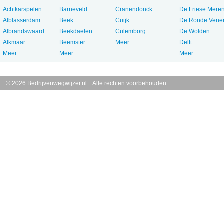
Achtkarspelen
Barneveld
Cranendonck
De Friese Mere
Alblasserdam
Beek
Cuijk
De Ronde Vene
Albrandswaard
Beekdaelen
Culemborg
De Wolden
Alkmaar
Beemster
Meer...
Delft
Meer...
Meer...
Meer...
© 2026 Bedrijvenwegwijzer.nl Alle rechten voorbehouden.