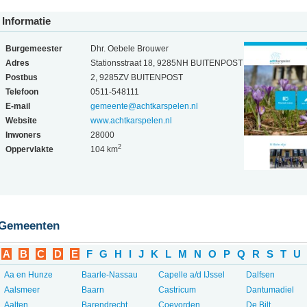
Informatie
Burgemeester
Dhr. Oebele Brouwer
Adres
Stationsstraat 18, 9285NH BUITENPOST
Postbus
2, 9285ZV BUITENPOST
Telefoon
0511-548111
E-mail
gemeente@achtkarspelen.nl
Website
www.achtkarspelen.nl
Inwoners
28000
2
Oppervlakte
104 km
Gemeenten
A
B
C
D
E
F
G
H
I
J
K
L
M
N
O
P
Q
R
S
T
U
Aa en Hunze
Baarle-Nassau
Capelle a/d IJssel
Dalfsen
Aalsmeer
Baarn
Castricum
Dantumadiel
Aalten
Barendrecht
Coevorden
De Bilt