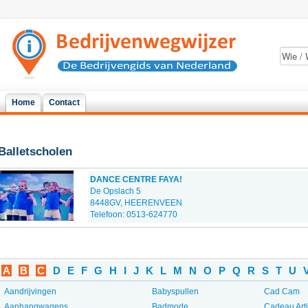
Home
Contact
Balletscholen
DANCE CENTRE FAYA!
De Opslach 5
8448GV, HEERENVEEN
Telefoon: 0513-624770
A
B
C
D
E
F
G
H
I
J
K
L
M
N
O
P
Q
R
S
T
U
Aandrijvingen
Babyspullen
Cad Cam
Aanhangwagens
Badmode
Cadeau Art