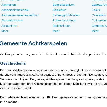
Aannemers
Baggerbedrijven
Cadeau Art
Aannemersmateriaal
Bakkerijen
Cafe's
Aannemersmaterieelverhuur
Bakkerijgrondstoffen
Cafetaria's
Abortusklinieken
Bakkerijmachines
Callcenters
Accountants
Balletscholen
Campers K
Meer...
Meer...
Meer...
Gemeente Achtkarspelen
Achtkarspelen is een gemeente in het oosten van de Nederlandse provincie Frie
Geschiedenis
De naam Achtkarspelen verwijst naar de acht oorspronkelijke karspelen van het
de Lauwers lagen, te weten: Augustinusga, Buitenpost, Drogeham, De Kooten, K
Surhuizum en Twijzel. De grietenij Achtkarspelen nam lang een aparte plaats in F
Middeleeuwen behoorde Achtkarspelen tot het bisdom Münster, terwijl de rest v
van het bisdom Utrecht.
De grietenij Achtkarspelen werd in 1851 een gemeente na de invoering van d
in Nederland.