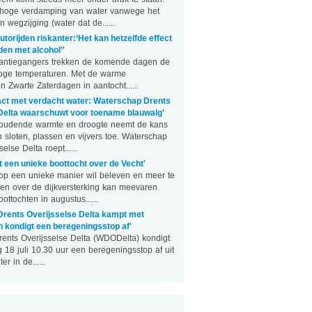
 hoge verdamping van water vanwege het
wegzijging (water dat de......
utorijden riskanter:‘Het kan hetzelfde effect
den met alcohol’'
antiegangers trekken de komende dagen de
oge temperaturen. Met de warme
Zwarte Zaterdagen in aantocht......
act met verdacht water: Waterschap Drents
Delta waarschuwt voor toename blauwalg'
oudende warmte en droogte neemt de kans
 sloten, plassen en vijvers toe. Waterschap
else Delta roept......
 een unieke boottocht over de Vecht'
op een unieke manier wil beleven en meer te
en over de dijkversterking kan meevaren
ottochten in augustus......
rents Overijsselse Delta kampt met
n kondigt een beregeningsstop af'
ents Overijsselse Delta (WDODelta) kondigt
 18 juli 10.30 uur een beregeningsstop af uit
r in de......