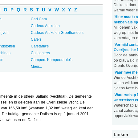
Dit komt door
N
O
P
Q
R
S
T
U
V
W
X
Y
Z
warme weer en 
'Hitte maakt a
n
Cad Cam
hebben als rij
Cadeau Artikelen
Miljoenen vak
ijven
Cadeau Artikelen Groothandels
weg op met h
zomerdagen en 
Cafe's
'Vermijd cont
ndstoffen
Cafetaria's
Overijsselse 
chines
Callcenters
Door de aanh
en
Campers Kampeerauto's
op blauwalg in
Drents Overijss
Meer...
'Vaar mee met
Wie de Vecht 
weten wil kom
tijdens twee bo
'Waterschap D
emeente in de streek Salland (Vechtdal). De gemeente
watertekort e
jssel en is gelegen aan de Overijsselse Vecht. De
Waterschap Dr
 van 166,50 km² (waarvan 1,32 km² water) en kent een
vanaf zaterdag
r. De huidige gemeente Dalfsen is op 1 januari 2001
oppervlaktewate
Nieuwleusen en Dalfsen.
Linken