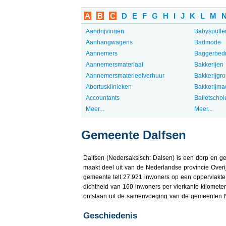
A
B
C
D
E
F
G
H
I
J
K
L
M
Aandrijvingen
Babyspulle
Aanhangwagens
Badmode
Aannemers
Baggerbedr
Aannemersmateriaal
Bakkerijen
Aannemersmaterieelverhuur
Bakkerijgro
Abortusklinieken
Bakkerijma
Accountants
Balletschol
Meer...
Meer...
Gemeente Dalfsen
Dalfsen (Nedersaksisch: Dalsen) is een dorp en g
maakt deel uit van de Nederlandse provincie Overi
gemeente telt 27.921 inwoners op een oppervlakte
dichtheid van 160 inwoners per vierkante kilomete
ontstaan uit de samenvoeging van de gemeenten 
Geschiedenis