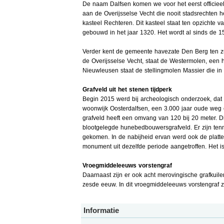
De naam Dalfsen komen we voor het eerst officieel 
aan de Overijsselse Vecht die nooit stadsrechten h
kasteel Rechteren. Dit kasteel staat ten opzichte v
gebouwd in het jaar 1320. Het wordt al sinds de 
Verder kent de gemeente havezate Den Berg ten zu
de Overijsselse Vecht, staat de Westermolen, een 
Nieuwleusen staat de stellingmolen Massier die in
Grafveld uit het stenen tijdperk
Begin 2015 werd bij archeologisch onderzoek, dat
woonwijk Oosterdalfsen, een 3.000 jaar oude weg e
grafveld heeft een omvang van 120 bij 20 meter. Di
blootgelegde hunebedbouwersgrafveld. Er zijn tenm
gekomen. In de nabijheid ervan werd ook de platt
monument uit dezelfde periode aangetroffen. Het is
Vroegmiddeleeuws vorstengraf
Daarnaast zijn er ook acht merovingische grafkuile
zesde eeuw. In dit vroegmiddeleeuws vorstengraf
Informatie