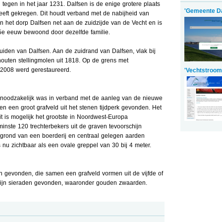
tegen in het jaar 1231. Dalfsen is de enige grotere plaats
'Gemeente Da
eeft gekregen. Dit houdt verband met de nabijheid van
an het dorp Dalfsen net aan de zuidzijde van de Vecht en is
15e eeuw bewoond door dezelfde familie.
iden van Dalfsen. Aan de zuidrand van Dalfsen, vlak bij
houten stellingmolen uit 1818. Op de grens met
 2008 werd gerestaureerd.
'Vechtstroo
 noodzakelijk was in verband met de aanleg van de nieuwe
n een groot grafveld uit het stenen tijdperk gevonden. Het
t is mogelijk het grootste in Noordwest-Europa
inste 120 trechterbekers uit de graven tevoorschijn
egrond van een boerderij en centraal gelegen aarden
 nu zichtbaar als een ovale greppel van 30 bij 4 meter.
n gevonden, die samen een grafveld vormen uit de vijfde of
 zijn sieraden gevonden, waaronder gouden zwaarden.