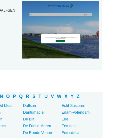
 DALFSEN
N
O
P
Q
R
S
T
U
V
W
X
Y
Z
/d IJssel
Dalfsen
Echt-Susteren
m
Dantumadiel
Edam-Volendam
en
De Bilt
Ede
onck
De Friese Meren
Eemnes
De Ronde Venen
Eemsdelta