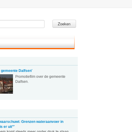
Zoeken
m gemeente Dalfsen'
Promotiefilm over de gemeente
Dalfsen.
waarschuwt: Grenzen wateraanvoer in
s er uit”'
eem komt steeds meer onder druk te staan.