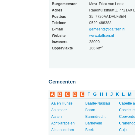
Burgemeester
Mevr. Erica van Lente
Adres
Raadhuisstraat 1, 7721AX
Postbus
35, 7720AA DALFSEN
Telefoon
0529-488388
E-mail
gemeente@dalfsen.nl
Website
www.dalfsen.nl
Inwoners
28000
2
Oppervlakte
166 km
Gemeenten
A
B
C
D
E
F
G
H
I
J
K
L
M
Aa en Hunze
Baarle-Nassau
Capelle a
Aalsmeer
Baarn
Castricu
Aalten
Barendrecht
Coevord
Achtkarspelen
Barneveld
Cranend
Alblasserdam
Beek
Cuijk