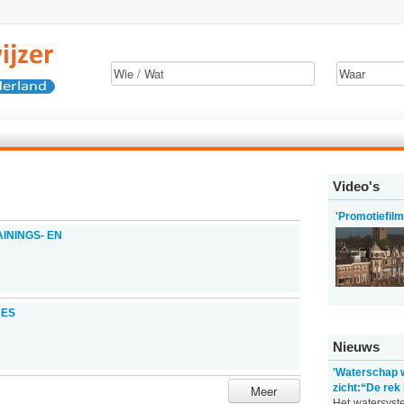
Video's
'Promotiefil
ININGS- EN
ES
Nieuws
'Waterschap 
zicht:“De rek i
Meer
Het watersyst